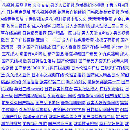
花福利
精品毛片
久久叉叉
另类人妖视频
欧美熟妇穴视频
丁香五月V国
产
日韩黄色网址
豆花福利视频
轮理片自拍偷拍
日韩欧美美女视频
欧美
A级黄色影院
丁香影视五月花
福利视频电影久久
污污污污免费
91金典免
费
欧美三级日本
成人在线吃瓜网站
成人岛国影院
成人动漫二区三区
久
草在线最新
日韩精品推荐
国产精品一区自拍
男人天堂
a片123
另类视频
欧美
国产在线直播
亚洲卡一卡二
成人在线免费看黄
操操无码视频
国产
高清第一页
91国产在线播放
国产女人夜夜做
国产在线小视频
91com
91
豆花成人
哪里有A片网址
精产国品
香蕉视频国产精品
91九色福利
成人
国产无线视
欧美日韩性生活片
国产伦理剧
国产精品无套无码
成年人网
站免费
国产精品1000
91九色在线视频
日本伦理片在线
三级无码在线天
堂
久久成人亚洲
日本中文视频在线
伦理剧推荐
国产成人精品日本
97甜
桃品种介绍
91插插插
欧美SE第二页
毛片内射女
激情另类欧美一二
国产
色视频
孕妇三级av无码
日韩欧美色综合
美女社区成人
在线免费看片
日
本一级
国产传媒视频网站
免费观看污网站
最新激情h网站
国产喷浆抽搐
宅男久久国产精品
国产乱肥老妇
最新福利影院
欧美人妖视频网站
窝窝
午夜理论
久草视频深夜福利
波多野步中文字幕
日韩福利网址导航
91精
品国产社区
超碰无码在线
欧美日韩高清免费
国产激情视频三区
宅男福
利在线播放
91视频污导航
国产啪亚洲国
欧美性爱密臀
疯狂少妇喷潮
欧