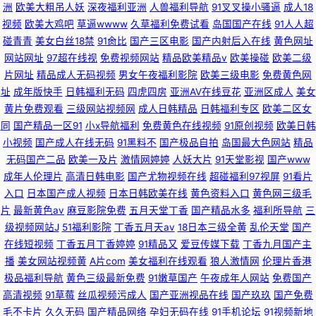
洲
欧美大粗吊人妖
深夜福利亚洲
人兽福利导航
91叉叉操小骚逼
成人18
视频
欧美大鸡吧
草逼wwww
久草福利免费试看
岛国国产在线
91人人超
碰青青
美女白丝18禁
91肏比
国产三区电影
国产内射后入在线
黄色网址
网站网址
97超在线视
免费视频网站
精品欧美精品v
欧美操碰
欧美二级
片网址
精品成人无码视频
男女午夜福利影院
欧美三级电影
免费黄色网
址
成年版快手
日韩福利无码
四虎四房
亚洲AV在线豆花
亚洲区成人
美女
黄片免费观看
三级网站视频网
成人日韩精品
日韩福利专区
欧美二区女
同
国产精品一区91
小x导航福利
免费黄色在线视频
91原创视频
欧美日韩
小视频
国产成人在线无码
91黑料不
国产极品自拍
岛国最大色网站
精品
无码国产二品
欧美一及片
激情网婷婷
人妖大片
91天堂影视
国产www
成年人伦理片
高清日韩电影
国产尤物视频在线
超碰福利97视屏
91看片
入口
日本国产成人视频
日本日韩欧美在线
黄色资料入口
黄色网三级毛
片
最新黄色av
麻豆影院免费
五月天堂丁香
国产精品水多
福利所导航
三
级视频网站J
51福利影院
丁香五月天av
18日本三级全黄
乱伦天堂
国产
在线短视频
丁香五月丁香婷婷
91精品又
爱豆传媒下载
丁香九月国产主
播
美女网站视频黄
A片com
美女福利在线观看
狼人激情网
伦理片香港
极品福利导航
黄色三级最新免费
91嫩草国产
午夜成年人网站
免费国产
高清视频
91草莓
丝瓜视频污成人
国产亚洲视品在线
国产玖玖
国产免费
毛不卡片
久久无码
国产精品网络
孕妇无码在线
91手机论坛
91视频新地