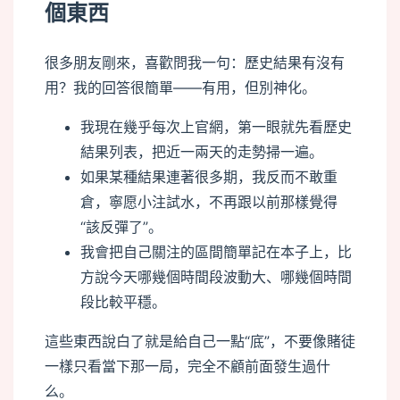
個東西
很多朋友剛來，喜歡問我一句：歷史結果有沒有
用？我的回答很簡單——有用，但別神化。
我現在幾乎每次上官網，第一眼就先看歷史
結果列表，把近一兩天的走勢掃一遍。
如果某種結果連著很多期，我反而不敢重
倉，寧愿小注試水，不再跟以前那樣覺得
“該反彈了”。
我會把自己關注的區間簡單記在本子上，比
方說今天哪幾個時間段波動大、哪幾個時間
段比較平穩。
這些東西說白了就是給自己一點“底”，不要像賭徒
一樣只看當下那一局，完全不顧前面發生過什
么。