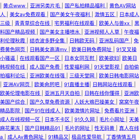
|
黄点www
|
亚洲另类片毛
|
国产私拍精品福利
|
黄色AV网站
人
|
美女av免费观看
|
国产美女午夜福利
|
激情五区
|
日本成人
三级
|
青青草综合在线
|
宅男福利在线观看
|
欧美人与兽xx
|
黑
料国产精品视频
|
国产美女主播喷水
|
亚洲视频人人草
|
午夜福
利伦理秋霞
|
结衣波多野全集
|
日韩欧无码
|
亚洲乱码国产
|
免
费黄色网页
|
日韩美女高清mv
|
欧美日韩免费网址
|
91叉叉操
小骚逼
|
在线观看国产一区
|
日本女同互慰
|
欧美欲妇
|
欧美日
韩视频在线
|
成人国产免费
|
性爱福利网
|
91天堂影视
|
自拍偷
拍福利论坛
|
亚洲欧美在线强
|
三级天堂网
|
欧美日韩电影网站
|
亚洲AV网页
|
欧美肏屄吧
|
91直播主播
|
日韩网站在线观看
|
欧美伦理电影在线
|
亚洲五月天自拍
|
日韩在线你懂得
|
亚洲欧
美国产综合
|
国产久草免费资源
|
人妖大鳮巴操美女
|
窝窝午夜
精品影院
|
国产91在线成人
|
欧美激情片网址
|
免费看片亚洲
|
成人在线视频一区
|
日本不卡区
|
91久久网
|
毛片小网址
|
天美
麻花果冻
|
国产日韩精品91
|
毛片的网址
|
性无码黄
|
真人在线
a
|
成人Av黄色网址
|
91精品又
|
极品性爱导航
|
丁香情情五月