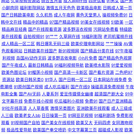
网站
久草视频资源站
综合五月香
成人app在线
四虎试看
91男女
国产男
小鲜肉同
福利影院网站
激情五月天色色
欧美极品电影
日韩成人第一页
91视频在线观看h 爱豆传媒网站免费观看 超碰资源网总站 超踫社区男人天堂
国产日韩欧美电影
久久机热
成人午夜网
黄色天堂男人
操视频免费91
日
韩中文在线
精品中的精品
97国产精品视频
91美女在线视频
51欧美
一区
豆花51 久久91视频宅宅 伦理在线观看 伦理三级鬼片在线观看 久久精品五 欧
精品麻豆经典
国产在线观看资源
波多野洁衣视频
污网站免费看
特级欧
美在线观看
自拍视频91
91艹艹
久草网在线
18福利影院
老司机蜜桃在线
亚美日 欧美中文字幕精品人妻 中文字幕日韩欧美 91n入口 在线看AV的网站
成人精品一区二区
韩日爆乳无码三级
欧美伦理电影网站
艹艹操操
AV黄
色观看网站
日韩欧美在线国产
新91视频网
国产精品分类在线
97午夜福
不卡 91浏览网页版豆花 91社在线观看视频 91网站网页版 传媒免费版91 东方
利视频
岛国AV动作无码
波多野吉依电影
小h片免费
国产精品色色视屏
国产午夜成人
最新日韩精品
91福利视频导航
欧美喷水影院
91爱爱视频
AV永久在线 福利社啪啪 国产福利微拍一区 先锋影音波多野结衣 先锋影音AV
欧美色图论坛
91榴莲小视频
国产高清一卡新区
国产看片资源
二色吧97
资源站
欧美日韩另类0
91华人
国产日韩一区二区
日本网站在线免费
免
资源野外 亚州麻豆91av 影音先锋AV色 91看片成人版免费看 91视频在线观
费潮喷
91原创国产视频
成人吃瓜福利
国产在线9
操碰高清免费视频
午夜
电影全集
国产AV无码
人妻系列
爱豆传媒倩女幽魂
超清国产剧大全
91中
看高清 91足交视频丝袜 99草视频在线 东京热视屏 国产会所技师高跟91 九一
文字幕在线
免费在线小视频
吃瓜福利小视频
免费91
国产日产亚洲精品
91社在线高清
人人草香蕉
激情另类图片
亚洲欧美在线观看
成人三级成
黄色大雷黑丝美女 欧洲精品区 日韩天天 日韩高清无码123 婷婷五月激情五
人三级
欧美老女人bb
日日操第一页
91网豆花视频
91福利剧场
免费影视
观看
91视频国产自拍
国产美女在线视频
欧美又大
无码四虎
女同激吻视
月一本 伊人婷97 伊人久久伊人 亚洲一本道色 先锋影音av资源网 最新浮力网
频
极品性爱导航
欧美国产拳交喷奶
中文字幕第三页
超碰成人影视
欧美