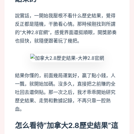
說實話，一開始我壓根不看什么歷史結果，覺得
反正都是隨機，干脆看心情。那時候剛找到所謂
的“大神2.8官網”，感覺界面還挺順眼，開獎節奏
也挺快，就隨便跟著玩了幾把。
結果你懂的，前面幾局運氣好，贏了點小錢，人
一飄，就開始加碼。沒多久，直接把之前賺的全
吐回去還倒貼。那一次之后，我才乖乖開始研究
歷史結果、走勢和數據記錄，不再只靠一腔熱
血。
怎么看待“加拿大2.8歷史結果”這