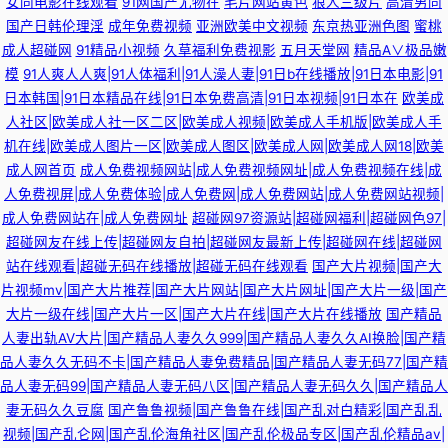
女同电影在线观看
91网国产尤物在
毛片网站黄色
狼人三级片
高清男同
国产日韩伦理淫
成年免费视频
亚洲欧美中文视频
东京热亚洲色图
蜜桃
成人超碰网
91精品小视频
久草福利免费视影
五月天堂网
精品A∨极品嫩
模
91人爽人人爽|91人体福利|91人澡人妻|91日b在线播放|91日本电影|91
日本韩国|91日本精品在线|91日本免费高清|91日本视频|91日本在
欧美成
人社区|欧美成人社一区二区|欧美成人视频|欧美成人手机版|欧美成人手
机在线|欧美成人图片一区|欧美成人图区|欧美成人网|欧美成人网18|欧美
成人网首页
成人免费视频网站|成人免费视频网址|成人免费视频在线|成
人免费视屏|成人免费体验|成人免费网|成人免费网站|成人免费网站视频|
成人免费网站在|成人免费网址
超碰网97资源站|超碰网福利|超碰网色97|
超碰网友在线上传|超碰网友自拍|超碰网友最新上传|超碰网在线|超碰网
站在线观看|超碰无码在线播放|超碰无码在线观看
国产大片视频|国产大
片视频mv|国产大片推荐|国产大片网站|国产大片网址|国产大片一级|国产
大片一级在线|国产大片一区|国产大片在线|国产大片在线播放
国产精品
人妻出轨AV大片|国产精品人妻久久999|国产精品人妻久久AI换脸|国产精
品人妻久久无码不卡|国产精品人妻免费精品|国产精品人妻无码77|国产精
品人妻无码99|国产精品人妻无码八区|国产精品人妻无码久久|国产精品人
妻无码久久豆腐
国产鲁鲁视频|国产鲁鲁在线|国产乱对白精彩|国产乱乱
视频|国产乱仑网|国产乱伦海角社区|国产乱伦极品专区|国产乱伦精品av|