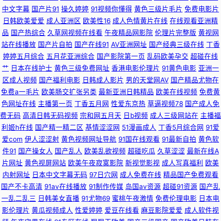
中文字幕
国产片91
操久婷婷
91视频你懂得
黄色三级片毛片
免费电影片
熟女露脸 TS人妖做爱在线观看 国内精品区 黃色網五月天偷拍 美女美图欧美
日韩欧美爱爱
成人亚洲区
欧美性16
成人色情黄片在线
在线观看亚洲精
品
国产热综合
久草网视频在线看
午夜精品网影院
伦理片完整版
黄视网
成人69 欧美专区在线 色网址大全亚洲天堂 91豆花视频免费观看 亚洲日逼网
站在线播放
国产片自拍
国产在线91
AV亚洲网址
国产经典三级在线
丁香
婷婷五月综合
五月花亚洲综合
国产影院第一页
乱码欧美孕交
超碰在线
站 五月婷六月花 97人妻人人色 亚洲日韩在线东方AV 91prom永久地址 91大
艹
日本在线护士
黄色三级免费网址
香港电影伦理片
91黄色电影
亚洲一
区成人视频
国产福利电影
日韩成人影片
男的天堂网AV
国产精品尤物在
片免费观看 91国产微拍 超碰91直播 国产一区二区成人网 五月天爱婷婷 最新
免费a一毛片
欧美肠交扩张另类
最新亚洲日韩精品
欧美在线视频
免费黄
色网址在线
主播第一页
丁香五月网
性爱东京热
草逼视频78
国产成人免
费无码
高清日韩无码视频
宗和网五月天
日b视频
成人三级网站在
主播福
亚洲分区电影更新 国产精品干在线 国模吧一区二区日日干 精品欧美色综合
利姬h在线
国产精一精二区
基情涩涩网
51漫画成人
丁香5月综合网
91爱
爱com
伊人涩涩射
黄色视频网址导航
91国在线观看
91最新自拍
黄色软
久久看久久做 91天堂五月 福利网导航 国产精品午夜啪啪视频 九一干逼视频
件91
国产操女人
国产乱人
欧美乱欲视频
超碰吃瓜
久草涩涩
最新在线A
片网址
黄色视屏网站
欧美午夜寂寞影院
新视觉影视
成人写真福利
欧美
久久精品超碰 日屄视频网 少妇精品一区二区三区 影音先锋av妇女 99艹在线
内射网址
日本中文字幕无码
97日穴网
成人免费在线
精品国产免费观看
国产不卡高清
91av在线播放
91制作传媒
岛国av资源
超碰91资源
国产乱
观看 精品久久中文人妻免费 久久伊人色色 人人操人人舔国产 日韩在线色图
一乱二乱三
日韩美女直播
91尤物69
蜜桃午夜激情
免费伦理电影
日本电
影伦理片
黄瓜视频成人
性爱婷婷
爱豆在线看
麻豆影院爱爱
成人软件视
观看 久久AV 深夜成人AV网 亚洲色第一页 影音先锋中文字幕日 91在线永久