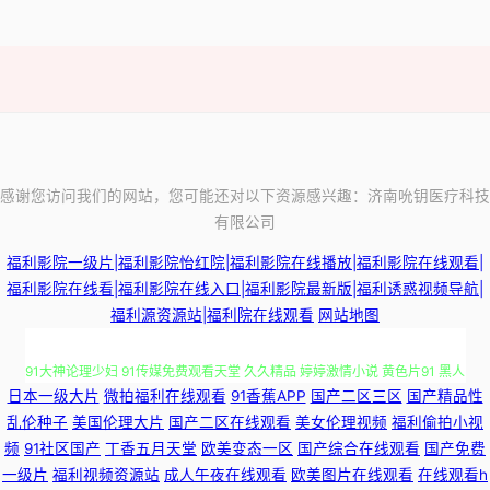
感谢您访问我们的网站，您可能还对以下资源感兴趣：济南吮钥医疗科技
有限公司
福利影院一级片|福利影院怡红院|福利影院在线播放|福利影院在线观看|
福利影院在线看|福利影院在线入口|福利影院最新版|福利诱惑视频导航|
福利源资源站|福利院在线观看
网站地图
91大神论理少妇 91传媒免费观看天堂 久久精品 婷婷激情小说 黄色片91 黑人
日本一级大片
微拍福利在线观看
91香蕉APP
国产二区三区
国产精品性
性爱欧美日韩网页 玖玖资源综合楼 久久精品AV电影 男人看片网站AV 欧美大
乱伦种子
美国伦理大片
国产二区在线观看
美女伦理视频
福利偷拍小视
频
91社区国产
丁香五月天堂
欧美变态一区
国产综合在线观看
国产免费
站一区 国产日韩在 麻豆九十一看片 欧美日韩亚洲色色 丝袜女同 香蕉视频黄
一级片
福利视频资源站
成人午夜在线观看
欧美图片在线观看
在线观看h