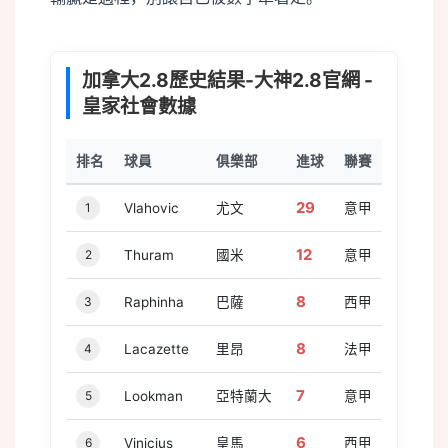
加拿大2.8歷史結果-大神2.8官網 -
皇家社會數據
排名
球員
俱樂部
進球
聯賽
29
1
Vlahovic
尤文
意甲
12
2
Thuram
國米
意甲
8
3
Raphinha
巴薩
西甲
8
4
Lacazette
里昂
法甲
7
5
Lookman
亞特蘭大
意甲
6
6
Vinicius
皇馬
西甲