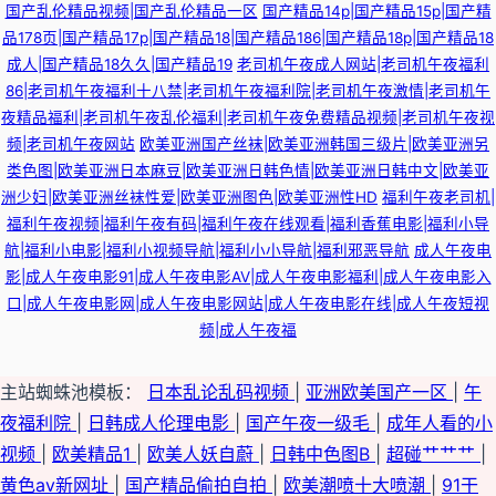
国产乱伦精品视频|国产乱伦精品一区
国产精品14p|国产精品15p|国产精
品178页|国产精品17p|国产精品18|国产精品186|国产精品18p|国产精品18
成人|国产精品18久久|国产精品19
老司机午夜成人网站|老司机午夜福利
86|老司机午夜福利十八禁|老司机午夜福利院|老司机午夜激情|老司机午
夜精品福利|老司机午夜乱伦福利|老司机午夜免费精品视频|老司机午夜视
频|老司机午夜网站
欧美亚洲国产丝袜|欧美亚洲韩国三级片|欧美亚洲另
类色图|欧美亚洲日本麻豆|欧美亚洲日韩色情|欧美亚洲日韩中文|欧美亚
洲少妇|欧美亚洲丝袜性爱|欧美亚洲图色|欧美亚洲性HD
福利午夜老司机|
福利午夜视频|福利午夜有码|福利午夜在线观看|福利香蕉电影|福利小导
航|福利小电影|福利小视频导航|福利小小导航|福利邪恶导航
成人午夜电
影|成人午夜电影91|成人午夜电影AV|成人午夜电影福利|成人午夜电影入
口|成人午夜电影网|成人午夜电影网站|成人午夜电影在线|成人午夜短视
频|成人午夜福
主站蜘蛛池模板：
日本乱论乱码视频
|
亚洲欧美国产一区
|
午
夜福利院
|
日韩成人伦理电影
|
国产午夜一级毛
|
成年人看的小
视频
|
欧美精品1
|
欧美人妖自蔚
|
日韩中色图B
|
超碰艹艹艹
|
黄色av新网址
|
国产精品偷拍自拍
|
欧美潮喷十大喷潮
|
91干