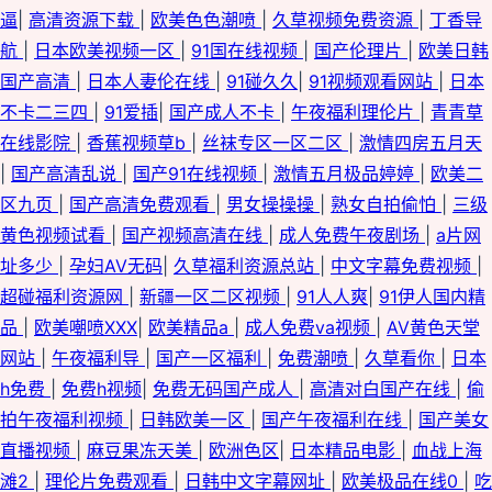
逼
|
高清资源下载
|
欧美色色潮喷
|
久草视频免费资源
|
丁香导
航
|
日本欧美视频一区
|
91国在线视频
|
国产伦理片
|
欧美日韩
国产高清
|
日本人妻伦在线
|
91碰久久
|
91视频观看网站
|
日本
不卡二三四
|
91爱插
|
国产成人不卡
|
午夜福利理伦片
|
青青草
在线影院
|
香蕉视频草b
|
丝袜专区一区二区
|
激情四房五月天
|
国产高清乱说
|
国产91在线视频
|
激情五月极品婷婷
|
欧美二
区九页
|
国产高清免费观看
|
男女操操操
|
熟女自拍偷怕
|
三级
黄色视频试看
|
国产视频高清在线
|
成人免费午夜剧场
|
a片网
址多少
|
孕妇AV无码
|
久草福利资源总站
|
中文字幕免费视频
|
超碰福利资源网
|
新疆一区二区视频
|
91人人爽
|
91伊人国内精
品
|
欧美嘲喷XXX
|
欧美精品a
|
成人免费va视频
|
AV黄色天堂
网站
|
午夜福利导
|
国产一区福利
|
免费潮喷
|
久草看你
|
日本
h免费
|
免费h视频
|
免费无码国产成人
|
高清对白国产在线
|
偷
拍午夜福利视频
|
日韩欧美一区
|
国产午夜福利在线
|
国产美女
直播视频
|
麻豆果冻天美
|
欧洲色区
|
日本精品电影
|
血战上海
滩2
|
理伦片免费观看
|
日韩中文字幕网址
|
欧美极品在线0
|
吃