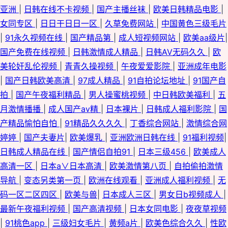
亚洲
|
日韩在线不卡视频
|
国产主播丝袜
|
欧美日韩精品电影
|
女同专区
|
日日干日日一区
|
久草免费网站
|
中国黄色三级毛片
|
91永久视频在线
|
国产精品第
|
成人短视频网站
|
欧美aa级片
|
国产免费在线视频
|
日韩激情成人精品
|
日韩AV无码久久
|
欧
美轮奸乱伦视频
|
青青久操视频
|
午夜爱爱影院
|
亚洲成年电影
|
国产日韩欧美高清
|
97成人精品
|
91自拍论坛地址
|
91国产自
拍
|
国产午夜福利精品
|
男人操蜜桃视频
|
中日韩欧美福利
|
五
月激情播播
|
成人国产av精
|
日本裸片
|
日韩成人福利影院
|
国
产精品愉怕自怕
|
91精品久久久久
|
丁香综合网站
|
激情综合网
婷婷
|
国产夫妻片
|
欧美爆乳
|
亚洲欧洲日韩在线
|
91福利视频
|
日韩成人精品在线
|
国产情侣自拍91
|
日本三级456
|
欧美成人
高清一区
|
日本a∨日本高清
|
欧美激情第八页
|
自拍偷拍激情
导航
|
变态另类第一页
|
欧洲在线观看
|
亚洲成人福利视频
|
无
码一区二区四区
|
欧美与兽
|
日本成人三区
|
男女日b视频成人
|
最新午夜福利视频
|
国产高清视频
|
日本女同电影
|
夜夜草视频
|
91桃色app
|
三级妇女毛片
|
黄频a片
|
欧美色综合久久
|
性欧