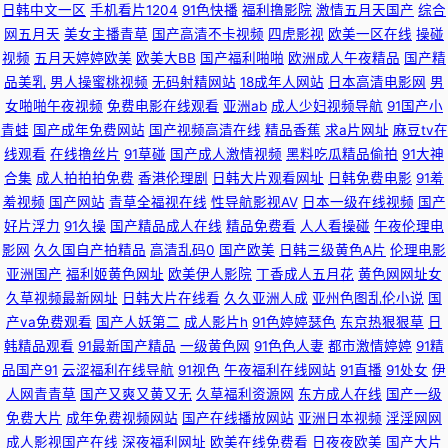
日韩中文一区
手机看片1204
91色快播
福利撸影院
激情五月天国产
综合
址公 92AV免费看 超碰在线91人人操 国产精品午夜啪啪视频 久久伊人青草
网五月天
美女主播青草
国产高清不卡视频
四虎影视
欧美一区在线
操碰
视频
五月天婷婷欧美
欧美大BB
国产福利啪啪
欧洲成人午夜精品
国产精
品美乳
男人操蜜桃视频
无码射精网站
18成年人网站
日本高清电影网
男
日韩精品自拍1 日韩综合在线精品 日韩色网欧美 91伊人视频 韩剧网91tv 青
女啪啪午夜视频
免费电影在线观看
亚洲ab
成人少妇视频导航
91国产小
青蛙
国产成年免费网站
国产视频高清在线
精品香蕉
求a片网址
麻豆tv在
青草精品热 熟女AV人人操人人色 亚洲先峰资源网 91大神网站在线观看 91黄
线观看
在线撸丝片
91草碰
国产成人激情视频
黑料吃瓜精品偷拍
91大神
合集
成人拍拍拍免费
香港伦理剧
日韩大片观看网址
日韩免费电影
91羞
色下载 91超碰在线大熏蕉 91啦中文在线观看 草草女人院 精品国产资源 欧美
羞视频
国产网站
青草全福视在线
性导航影视AV
日本一级在线视频
国产
好片浮力
91久操
国产精品成人在线
精品免费看
人人看操碰
午夜伦理电
日韩第一色 欧美色图传媒 欧美十二区 日韩淫网区收藏 桃色伊人第20页 桃花
影网
久久国自产拍精品
高清乱码0
国产欧美
日韩三级黄色A片
伦理电影
亚洲国产
福利姬黄色网址
欧美伊人影院
丁香成人五月花
黄色网网址女
91 探花AB 深夜福利一区 91夫妻交换论坛 国产婷婷视频39页 日韩第一页 少
久草视频最新网址
日韩大片在线看
久久亚洲人成
亚州色图乱伦小说
国
产va免费观看
国产人妖第二
成人影片h
91色婷婷瑟色
东京热狠狠草
日
妇无码一区日韩 香蕉青草伊 在线观看网站黄 91AV电影 91n免费在线 91官方
韩精品观看
91最新国产精品
一级黄色网
91色色人妻
都市激情婷婷
91精
品国产91
云涩福利在线导航
91视色
午夜福利在线网站
91直播
91处女
伊
视频网站 av无码第一页 99久久无码囯产精品 超碰成人网 黑丝www国产 精
人网青青草
国产又爽又黄又无
久草福利资源网
东方成人在线
国产一级
免费大片
成年免费视频网站
国产在线播放网站
亚洲日本视频
淫淫网网
东AV传媒 91人人操超碰 成人五区 福利社17p 国产欧美一区视频 91九色蝌蚪
成人影视国产在线
深夜福利网址
欧美在线免费看
日夜夜欧美
国产大片