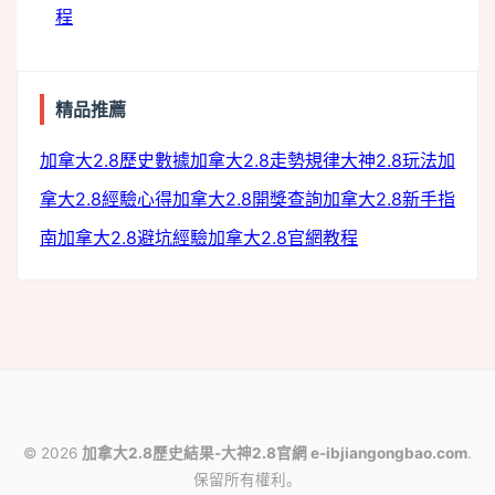
程
精品推薦
c
加拿大2.8歷史數據
加拿大2.8走勢規律
大神2.8玩法
加
拿大2.8經驗心得
加拿大2.8開獎查詢
加拿大2.8新手指
南
加拿大2.8避坑經驗
加拿大2.8官網教程
© 2026
加拿大2.8歷史結果-大神2.8官網 e-ibjiangongbao.com
.
保留所有權利。