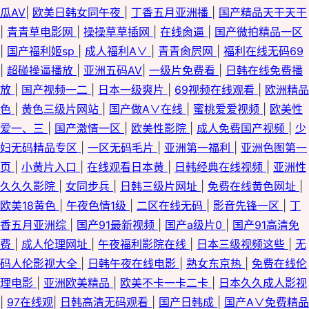
瓜AV
|
欧美日韩女同午夜
|
丁香五月亚洲播
|
国产精品天干天干
|
青青草电影网
|
操操草草插网
|
在线肏逼
|
国产微拍精品一区
|
国产福利姬sp
|
成人福利A∨
|
青青肏屄网
|
福利在线无码69
|
超碰操逼播放
|
亚洲五码AV
|
一级片免费看
|
日韩在线免费播
放
|
国产视频一二
|
日本一级爽片
|
69视频在线观看
|
欧洲精品
色
|
黄色三级片网站
|
国产做A∨在线
|
蜜桃爱爱视频
|
欧美性
爱一、三
|
国产激情一区
|
欧美性影院
|
成人免费国产视频
|
少
妇无码精品专区
|
一区无码毛片
|
亚洲第一福利
|
亚洲色图第一
页
|
小黄片入口
|
在线观看日本黄
|
日韩经典在线视频
|
亚洲性
久久久影院
|
女同步兵
|
日韩三级片网址
|
免费在线黄色网址
|
欧美18黄色
|
午夜色情1级
|
二区在线无码
|
影音先锋一区
|
丁
香五月亚洲综
|
国产91最新视频
|
国产a级片0
|
国产91高清免
费
|
成人伦理网址
|
午夜福利影院在线
|
日本三级视频这些
|
无
码人伦影视大全
|
日韩午夜在线电影
|
熟女东京热
|
免费在线伦
理电影
|
亚洲欧美精品
|
欧美不卡一卡二卡
|
日本久久成人影视
|
97在线观
|
日韩高清无码观看
|
国产日韩成
|
国产A∨免费精品