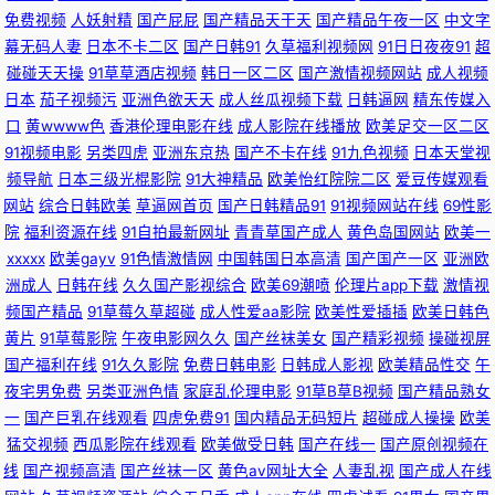
免费视频
人妖射精
国产屁屁
国产精品天干天
国产精品午夜一区
中文字
美女足交 91视频网站 91色图 国产激情看片在线一区 九九国产精 日韩无码成
幕无码人妻
日本不卡二区
国产日韩91
久草福利视频网
91日日夜夜91
超
碰碰天天操
91草草酒店视频
韩日一区二区
国产激情视频网站
成人视频
人网址 色综合国产成人 在线AA成人色网 亚洲精品国产成人 91成人天蚕 91
日本
茄子视频污
亚洲色欲天天
成人丝瓜视频下载
日韩逼网
精东传媒入
口
黄wwww色
香港伦理电影在线
成人影院在线播放
欧美足交一区二区
狼人社在线 91熟妇视频 91青娱乐在线国产 91精品孕妇系列 91传媒免费网站
91视频电影
另类四虎
亚洲东京热
国产不卡在线
91九色视频
日本天堂视
频导航
日本三级光棍影院
91大神精品
欧美怡红院院二区
爱豆传媒观看
91黑丝射 91九九主播 91麻豆精品久久蜜臀 91老熟女视频 91科阴 91社区免
网站
综合日韩欧美
草逼网首页
国产日韩精品91
91视频网站在线
69性影
院
福利资源在线
91自拍最新网址
青青草国产成人
黄色岛国网站
欧美一
费在线 91青青搞 91人妻人人操人人 91人人艹逼 91黑料在线视频黑丝 91网
xxxxx
欧美gayv
91色情激情网
中国韩国日本高清
国产国产一区
亚洲欧
洲成人
日韩在线
久久国产影视综合
欧美69潮喷
伦理片app下载
激情视
站免費观看 91熊猫免费看黄 91熟女视领 91蜜桃破解版 91呦呦在线观看 91
频国产精品
91草莓久草超碰
成人性爱aa影院
欧美性爱插插
欧美日韩色
黄片
91草莓影院
午夜电影网久久
国产丝袜美女
国产精彩视频
操碰视屏
祝频 97超踫香蕉久久 91伊人国产在线 阿v免费在线观看 爱豆传媒剧情MV色
国产福利在线
91久久影院
免费日韩电影
日韩成人影视
欧美精品性交
午
夜宅男免费
另类亚洲色情
家庭乱伦理电影
91草B草B视频
国产精品熟女
一
国产巨乳在线观看
四虎免费91
国内精品无码短片
超碰成人操操
欧美
哟 丰满熟妇大乳做爰视频 国产精品韩 久久国产精品嫩草 久久黄色片 久久国
猛交视频
西瓜影院在线观看
欧美做受日韩
国产在线一
国产原创视频在
线
国产视频高清
国产丝袜一区
黄色av网址大全
人妻乱视
国产成人在线
产高潮久久 91精品大神 91视频福利网 91香蕉黄 91视频首页入口在线观看