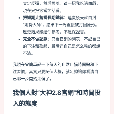
肯定反彈，然后梭哈。這一招我吃過血虧，
現在只把它當笑話看。
把短期走勢當長期鐵律
：連贏幾天就自封
“走勢大師”，結果下一周直接被打回原形。
歷史結果能給你參考，不是保證書。
完全不做記錄
：只看官網的列表，不記自己
的下注和盈虧，最后連自己是怎么輸的都說
不清。
我現在會簡單記一下每天的止盈止損時間點和下
注習慣，其實只要記個大概，就足夠讓你看清自
己哪一步開始走偏了。
我個人對“大神2.8官網”和時間投
入的態度