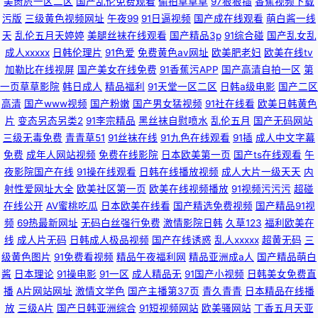
美肏屄一区二区
国产乱伦免费观看
偷拍草草草
97狠狠插
香蕉视频下载
污版
三级黄色视频网址
午夜99
91日逼视频
国产成在线观看
萌白酱一线
天
乱伦五月天婷婷
美腿丝袜在线观看
国产精品3p
91综合碰
国产乱女乱
成人xxxxx
日韩伦理片
91色爱
免费黄色av网址
欧美肥老妇
欧美在线tv
加勒比在线视屏
国产美女在线免费
91香蕉污APP
国产高清自拍一区
第
一页草草影院
韩日成人
精品福利
91天堂一区二区
日韩a级电影
国产二区
高清
国产www视频
国产粉嫩
国产男女猛视频
91社在线看
欧美日韩黄色
片
变态另态另类2
91李宗精品
黑丝袜自慰喷水
乱伦五月
国产无码网站
三级无毒免费
青青草51
91丝袜在线
91九色在线观看
91插
成人中文字幕
免费
成年人网站视频
免费在线影院
日本欧美第一页
国产ts在线观看
午
夜影院国产在线
91操在线观看
日韩在线播放视频
成人大片一级天天
内
射性爱网址大全
欧美社区第一页
欧美在线视频播放
91视频污污污
超碰
在线公开
AV蜜桃吃瓜
日本欧美在线看
国产精选免费视频
国产精品91视
频
69热最新网址
无码白丝强行免费
激情影院日韩
久草123
福利欧美在
线
成人片无码
日韩成人极品视频
国产在线诱惑
乱人xxxxx
超黄无码
三
级黄色图片
91免费看视频
精品午夜福利网
精品亚洲成a人
国产精品萌白
酱
日本理论
91操电影
91一区
成人精品无
91国产小视频
日韩美女免费直
播
A片网站网址
激情文学色
国产主播第37页
青久青青
日本精品在线播
放
三级A片
国产日韩亚洲综合
91短视频网站
欧美骚网站
丁香五月天亚