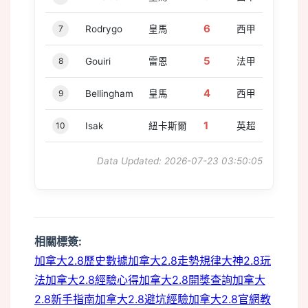
6
7
Rodrygo
皇馬
西甲
5
8
Gouiri
雷恩
法甲
4
9
Bellingham
皇馬
西甲
1
10
Isak
紐卡斯爾
英超
Data Updated: 2026-07-23 03:50:05
相關標簽:
加拿大2.8歷史數據
加拿大2.8走勢規律
大神2.8玩
法
加拿大2.8經驗心得
加拿大2.8開獎查詢
加拿大
2.8新手指南
加拿大2.8避坑經驗
加拿大2.8官網教