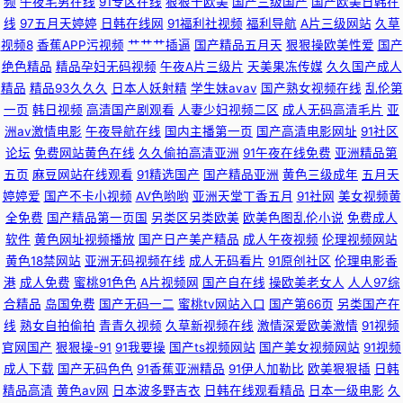
频
午夜宅男在线
91专区在线
狠狠干欧美
国产三级国产
国产欧美日韩在
线
97五月天婷婷
日韩在线网
91福利社视频
福利导航
A片三级网站
久草
观看直播 国产自产精品一区精品 久久嫩草精品久 欧美性爱导航 日本黑人2人
视频8
香蕉APP污视频
艹艹艹插逼
国产精品五月天
狠狠操欧美性爱
国产
绝色精品
精品孕妇无码视频
午夜A片三级片
天美果冻传媒
久久国产成人
的天堂 影音先锋AV色 91jiuyi 超碰97A片 九久综艺香蕉 日韩有骂码中文字幕
精品
精品93久久久
日本人妖射精
学生妹avav
国产熟女视频在线
乱伦第
一页
韩日视频
高清国产剧观看
人妻少妇视频二区
成人无码高清毛片
亚
影音先锋无码区 91成人小电影 91国产原创大香蕉 91免费大片 91视日韩人妻
洲av激情电影
午夜导航在线
国内主播第一页
国产高清电影网址
91社区
论坛
免费网站黄色在线
久久偷拍高清亚洲
91午夜在线免费
亚洲精品第
97不卡在线视频 久久成人午夜网站 日韩免费黄色网址 一级少女一线天 91爱
五页
麻豆网站在线观看
91精选国产
国产精品亚洲
黄色三级成年
五月天
婷婷爱
国产不卡小视频
AV色哟哟
亚洲天堂丁香五月
91社网
美女视频黄
国国产精品 91黄色视频偷拍 95福利视频 不卡av影院在线观看 福利视频站
全免费
国产精品第一页国
另类区另类欧美
欧美色图乱伦小说
免费成人
软件
黄色网址视频播放
国产日产美产精品
成人午夜视频
伦理视频网站
欧美性爱视屏18 亚洲欧美福利导航 91色情软件下载 91在线观看玖玖 TS国产
黄色18禁网站
亚洲无码视频在线
成人无码看片
91原创社区
伦理电影香
港
成人免费
蜜桃91色色
A片视频网
国产自在线
操欧美老女人
人人97综
视频在线看 传媒在线看 老司机福利91视频 欧美专区第38页 91大神原创 无
合精品
岛国免费
国产无码一二
蜜桃tv网站入口
国产第66页
另类国产在
线
熟女自拍偷拍
青青久视频
久草新视频在线
激情深爱欧美激情
91视频
官网国产
狠狠操-91
91我要操
国产ts视频网站
国产美女视频网站
91视频
码日啪网 91丝袜海角 97资源站在线观看 超碰中文91 激情五月天社区 91视
成人下载
国产无码色色
91香蕉亚洲精品
91伊人加勒比
欧美狠狠插
日韩
精品高清
黄色av网
日本波多野吉衣
日韩在线观看精品
日本一级电影
久
频导航 91在线深夜 不卡免费AV高清电影 日韩视频123区 91精品在线观看免