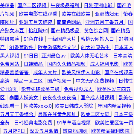
美精品
|
国产二区视频
|
午夜极品福利
|
日韩亚洲电影
|
国产毛
片视频
|
欧美电影在线观看
|
欧美在线欧美
|
亚洲熟妇无
|
怡春
院网址
|
亚洲五月天婷婷
|
南南色网站
|
亚洲五月丁香五月
|
国
产熟女麻豆
|
怡红院91
|
国产精品极品
|
黄色综合网
|
国产精品
特级露脸
|
91色在线
|
一级国产大片
|
蜜桃tv网站入口
|
91啦国
产
|
91香蕉软件
|
欧美激情乱伦文学
|
91大神康先生
|
日本素人
黑人视频
|
91日日
|
亚洲最色av
|
欧美人体无毛艺术
|
日本高清
免费网站
|
日韩精品
|
国内久久精品视频
|
成人福利电影
|
欧美
精品羞羞答答
|
成年人大片
|
欧美风情伊人电影
|
国产在线观看
高清
|
精品一区二区
|
国产视频一
|
中文无码免费视频
|
日韩性
爱113页
|
影音先锋欧美三级
|
免费视频成人
|
欧美性爱三四五
区
|
泰国人妖美女
|
夜夜夜夜夜夜操
|
国产成人短视频
|
欧美在
线观看一
|
性欧美xxxx0
|
欧美日韩成人影院
|
年国内精品视频
|
五月天丁香综合
|
最新在线黄色网址
|
欧美二区女同
|
日本三级
全黄
|
日韩经典电影免费
|
91草草酒店视频
|
欧美性爱区第一页
|
五月婷P日
|
深爱五月激情
|
嫩草短剧网
|
欧美精品福利影院
|