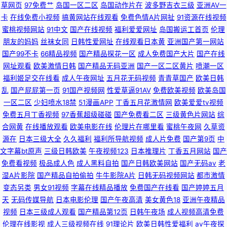
草网页
97免费艹
岛国一区二区
岛国动作片在
波多野吉衣三级
亚洲AV一
卡
在线免费小视频
搞黄网站在线观看
免费色情A片网扯
91资源在线视频
费视频 第一女优电影院 久久一级视频 殴美性交精品 色天堂亚洲久久 亚州综
蜜桃视频网站
91中文
国产在线视频
福利爱爱网址
岛国搬运工首页
伦理
朋友的妈妈
丝袜女同
日韩性爱网址
在线观看日本黄
亚洲国产第一网站
合幕 69性爱小视频 91国在线观看 91色啦自拍 91资源在线观看视频 超碰免
国产99不卡
66精品视频
国产精品探花一区
成人免费国产大片
国产在线
网址观看
欧美激情日韩
国产精品无码亚洲
国产一区二区黄片
喷潮一区
费人妻97 国产第一福利 精品一区二区三区香蕉 免费久久黄色 日韩毛片基地
福利姬足交在线看
成人午夜网址
五月花无码视频
青青草国产
欧美日韩
乱
国产屁屁第一页
91国产视频网
性爱草逼91AV
免费欧美视频
欧美岛国
91蜜桃四区 成人性交片免费看 国产午夜福利网址 少妇精品高潮 亚洲熟妇爱
一区二区
少妇喷水18禁
51漫画APP
丁香五月花激情网
欧美爱爱tv视频
免费五月丁香视频
97香蕉超级碰碰
国产免费看二区
三级黄色片网站
综
ab 91白丝 91伦理版免费网站视频 丁香五月天社区 欧美涩就是涩综合久久 色
合网黄
在线播放观看
欧美电影在线
伦理片在哪里看
蜜桃午夜网
久草资
源在
日本三级大全
久久福利
福利所导航视频
成人片免费
国产第9页
中
悠悠桃花综合 亚洲国产九九 91超碰在线 91蜜臀在线观看 91制作室白乳 91看
文字幕bt原声
三级日韩欧美
午夜视频123
日本推理片
丁香五月网站
国产
免费看视频
极品成人色
成人黑料自拍
国产日韩欧美网站
国产无码av
老
片婬黄大片软件 91大神网站 超碰人人原创 日韩淫淫网
湿A片影院
国产精品自拍偷拍
牛牛影院A片
日韩无码视频网站
都市激情
变态另类
男女91视频
字幕在线精品播放
免费国产在线看
国产婷婷五月
天
无码传媒导航
日本电影伦理
国产午夜高清
美女黄色18
亚洲午夜精品
视频
日本三级成人观看
国产精品第12页
日韩午夜场
成人视频高清免费
伦理在线影视
成人三级视频在线
91理论片
欧美日韩性爱福利
av午夜探