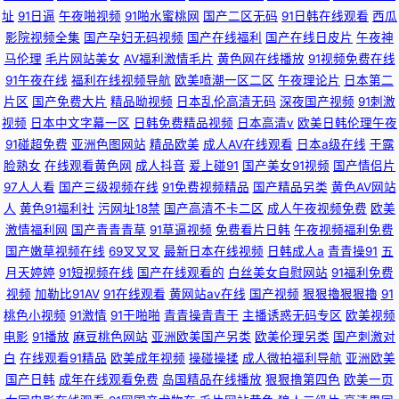
址
91日逼
午夜啪视频
91啪水蜜桃网
国产二区无码
91日韩在线观看
西瓜
影院视频全集
国产孕妇无码视频
国产在线福利
国产在线日皮片
午夜神
马伦理
毛片网站美女
AV福利激情毛片
黄色网在线播放
91视频免费在线
91午夜在线
福利在线视频导航
欧美喷潮一区二区
午夜理论片
日本第二
片区
国产免费大片
精品呦视频
日本乱伦高清无码
深夜国产视频
91刺激
视频
日本中文字幕一区
日韩免费精品视频
日本高清v
欧美日韩伦理午夜
91碰超免费
亚洲色图网站
精品欧美
成人AV在线观看
日本a级在线
干露
脸熟女
在线观看黄色网
成人抖音
爰上碰91
国产美女91视频
国产情侣片
97人人看
国产三级视频在线
91免费视频精品
国产精品另类
黄色AV网站
人
黄色91福利社
污网址18禁
国产高清不卡二区
成人午夜视频免费
欧美
激情福利网
国产青青青草
91草逼视频
免费看片日韩
午夜视频福利免费
国产嫩草视频在线
69叉叉叉
最新日本在线视频
日韩成人a
青青操91
五
月天婷婷
91短视频在线
国产在线观看的
白丝美女自慰网站
91福利免费
视频
加勒比91AV
91在线观看
黄网站av在线
国产视频
狠狠擼狠狠擼
91
桃色小视频
91激情
91干啪啪
青青操青青干
主播诱惑无码专区
欧美视频
电影
91播放
麻豆桃色网站
亚洲欧美国产另类
欧美伦理另类
国产刺激对
白
在线观看91精品
欧美成年视频
操碰操揉
成人微拍福利导航
亚洲欧美
国产日韩
成年在线观看免费
岛国精品在线播放
狠狠撸第四色
欧美一页