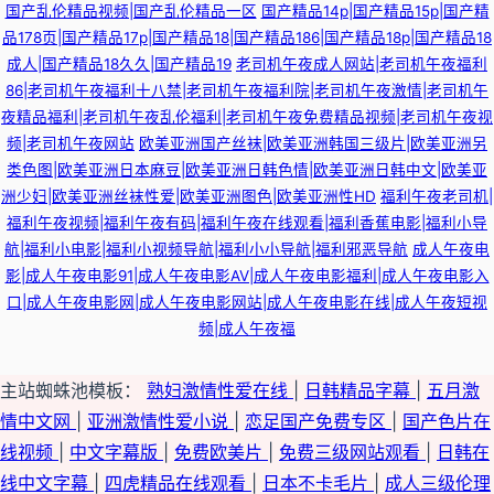
国产乱伦精品视频|国产乱伦精品一区
国产精品14p|国产精品15p|国产精
品178页|国产精品17p|国产精品18|国产精品186|国产精品18p|国产精品18
成人|国产精品18久久|国产精品19
老司机午夜成人网站|老司机午夜福利
86|老司机午夜福利十八禁|老司机午夜福利院|老司机午夜激情|老司机午
夜精品福利|老司机午夜乱伦福利|老司机午夜免费精品视频|老司机午夜视
频|老司机午夜网站
欧美亚洲国产丝袜|欧美亚洲韩国三级片|欧美亚洲另
类色图|欧美亚洲日本麻豆|欧美亚洲日韩色情|欧美亚洲日韩中文|欧美亚
洲少妇|欧美亚洲丝袜性爱|欧美亚洲图色|欧美亚洲性HD
福利午夜老司机|
福利午夜视频|福利午夜有码|福利午夜在线观看|福利香蕉电影|福利小导
航|福利小电影|福利小视频导航|福利小小导航|福利邪恶导航
成人午夜电
影|成人午夜电影91|成人午夜电影AV|成人午夜电影福利|成人午夜电影入
口|成人午夜电影网|成人午夜电影网站|成人午夜电影在线|成人午夜短视
频|成人午夜福
主站蜘蛛池模板：
熟妇激情性爱在线
|
日韩精品字幕
|
五月激
情中文网
|
亚洲激情性爱小说
|
恋足国产免费专区
|
国产色片在
线视频
|
中文字幕版
|
免费欧美片
|
免费三级网站观看
|
日韩在
线中文字幕
|
四虎精品在线观看
|
日本不卡毛片
|
成人三级伦理