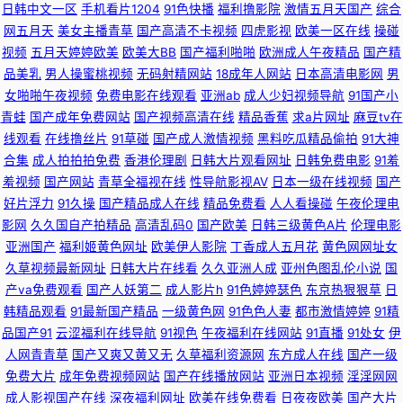
日韩中文一区
手机看片1204
91色快播
福利撸影院
激情五月天国产
综合
网五月天
美女主播青草
国产高清不卡视频
四虎影视
欧美一区在线
操碰
址公 92AV免费看 超碰在线91人人操 国产精品午夜啪啪视频 久久伊人青草
视频
五月天婷婷欧美
欧美大BB
国产福利啪啪
欧洲成人午夜精品
国产精
品美乳
男人操蜜桃视频
无码射精网站
18成年人网站
日本高清电影网
男
日韩精品自拍1 日韩综合在线精品 日韩色网欧美 91伊人视频 韩剧网91tv 青
女啪啪午夜视频
免费电影在线观看
亚洲ab
成人少妇视频导航
91国产小
青蛙
国产成年免费网站
国产视频高清在线
精品香蕉
求a片网址
麻豆tv在
青草精品热 熟女AV人人操人人色 亚洲先峰资源网 91大神网站在线观看 91黄
线观看
在线撸丝片
91草碰
国产成人激情视频
黑料吃瓜精品偷拍
91大神
合集
成人拍拍拍免费
香港伦理剧
日韩大片观看网址
日韩免费电影
91羞
色下载 91超碰在线大熏蕉 91啦中文在线观看 草草女人院 精品国产资源 欧美
羞视频
国产网站
青草全福视在线
性导航影视AV
日本一级在线视频
国产
好片浮力
91久操
国产精品成人在线
精品免费看
人人看操碰
午夜伦理电
日韩第一色 欧美色图传媒 欧美十二区 日韩淫网区收藏 桃色伊人第20页 桃花
影网
久久国自产拍精品
高清乱码0
国产欧美
日韩三级黄色A片
伦理电影
亚洲国产
福利姬黄色网址
欧美伊人影院
丁香成人五月花
黄色网网址女
91 探花AB 深夜福利一区 91夫妻交换论坛 国产婷婷视频39页 日韩第一页 少
久草视频最新网址
日韩大片在线看
久久亚洲人成
亚州色图乱伦小说
国
产va免费观看
国产人妖第二
成人影片h
91色婷婷瑟色
东京热狠狠草
日
妇无码一区日韩 香蕉青草伊 在线观看网站黄 91AV电影 91n免费在线 91官方
韩精品观看
91最新国产精品
一级黄色网
91色色人妻
都市激情婷婷
91精
品国产91
云涩福利在线导航
91视色
午夜福利在线网站
91直播
91处女
伊
视频网站 av无码第一页 99久久无码囯产精品 超碰成人网 黑丝www国产 精
人网青青草
国产又爽又黄又无
久草福利资源网
东方成人在线
国产一级
免费大片
成年免费视频网站
国产在线播放网站
亚洲日本视频
淫淫网网
东AV传媒 91人人操超碰 成人五区 福利社17p 国产欧美一区视频 91九色蝌蚪
成人影视国产在线
深夜福利网址
欧美在线免费看
日夜夜欧美
国产大片