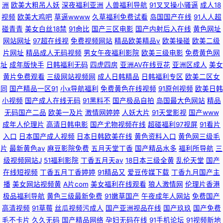
洲
欧美大粗吊人妖
深夜福利亚洲
人兽福利导航
91叉叉操小骚逼
成人18
视频
欧美大鸡吧
草逼wwww
久草福利免费试看
岛国国产在线
91人人超
碰青青
美女白丝18禁
91肏比
国产三区电影
国产内射后入在线
黄色网址
网站网址
97超在线视
免费视频网站
精品欧美精品v
欧美操碰
欧美二级
片网址
精品成人无码视频
男女午夜福利影院
欧美三级电影
免费黄色网
址
成年版快手
日韩福利无码
四虎四房
亚洲AV在线豆花
亚洲区成人
美女
黄片免费观看
三级网站视频网
成人日韩精品
日韩福利专区
欧美二区女
同
国产精品一区91
小x导航福利
免费黄色在线视频
91原创视频
欧美日韩
小视频
国产成人在线无码
91黑料不
国产极品自拍
岛国最大色网站
精品
无码国产二品
欧美一及片
激情网婷婷
人妖大片
91天堂影视
国产www
成年人伦理片
高清日韩电影
国产尤物视频在线
超碰福利97视屏
91看片
入口
日本国产成人视频
日本日韩欧美在线
黄色资料入口
黄色网三级毛
片
最新黄色av
麻豆影院免费
五月天堂丁香
国产精品水多
福利所导航
三
级视频网站J
51福利影院
丁香五月天av
18日本三级全黄
乱伦天堂
国产
在线短视频
丁香五月丁香婷婷
91精品又
爱豆传媒下载
丁香九月国产主
播
美女网站视频黄
A片com
美女福利在线观看
狼人激情网
伦理片香港
极品福利导航
黄色三级最新免费
91嫩草国产
午夜成年人网站
免费国产
高清视频
91草莓
丝瓜视频污成人
国产亚洲视品在线
国产玖玖
国产免费
毛不卡片
久久无码
国产精品网络
孕妇无码在线
91手机论坛
91视频新地