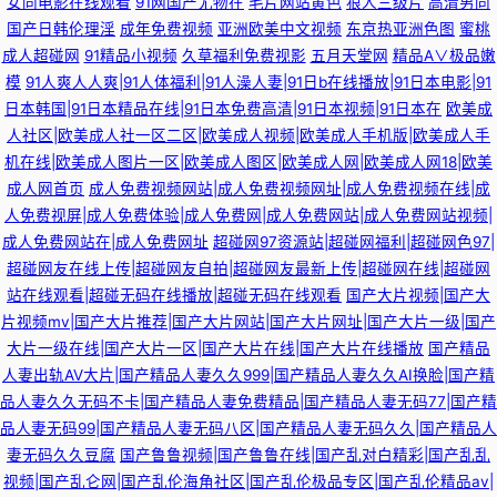
女同电影在线观看
91网国产尤物在
毛片网站黄色
狼人三级片
高清男同
国产日韩伦理淫
成年免费视频
亚洲欧美中文视频
东京热亚洲色图
蜜桃
成人超碰网
91精品小视频
久草福利免费视影
五月天堂网
精品A∨极品嫩
模
91人爽人人爽|91人体福利|91人澡人妻|91日b在线播放|91日本电影|91
日本韩国|91日本精品在线|91日本免费高清|91日本视频|91日本在
欧美成
人社区|欧美成人社一区二区|欧美成人视频|欧美成人手机版|欧美成人手
机在线|欧美成人图片一区|欧美成人图区|欧美成人网|欧美成人网18|欧美
成人网首页
成人免费视频网站|成人免费视频网址|成人免费视频在线|成
人免费视屏|成人免费体验|成人免费网|成人免费网站|成人免费网站视频|
成人免费网站在|成人免费网址
超碰网97资源站|超碰网福利|超碰网色97|
超碰网友在线上传|超碰网友自拍|超碰网友最新上传|超碰网在线|超碰网
站在线观看|超碰无码在线播放|超碰无码在线观看
国产大片视频|国产大
片视频mv|国产大片推荐|国产大片网站|国产大片网址|国产大片一级|国产
大片一级在线|国产大片一区|国产大片在线|国产大片在线播放
国产精品
人妻出轨AV大片|国产精品人妻久久999|国产精品人妻久久AI换脸|国产精
品人妻久久无码不卡|国产精品人妻免费精品|国产精品人妻无码77|国产精
品人妻无码99|国产精品人妻无码八区|国产精品人妻无码久久|国产精品人
妻无码久久豆腐
国产鲁鲁视频|国产鲁鲁在线|国产乱对白精彩|国产乱乱
视频|国产乱仑网|国产乱伦海角社区|国产乱伦极品专区|国产乱伦精品av|