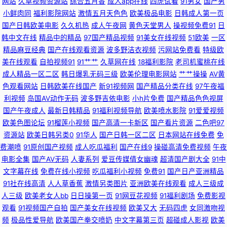
网站
久草视频资源站
综合五月香
成人app在线
四虎试看
91男女
国产男
小鲜肉同
福利影院网站
激情五月天色色
欧美极品电影
日韩成人第一页
91视频在线观看h 爱豆传媒网站免费观看 超碰资源网总站 超踫社区男人天堂
国产日韩欧美电影
久久机热
成人午夜网
黄色天堂男人
操视频免费91
日
韩中文在线
精品中的精品
97国产精品视频
91美女在线视频
51欧美
一区
豆花51 久久91视频宅宅 伦理在线观看 伦理三级鬼片在线观看 久久精品五 欧
精品麻豆经典
国产在线观看资源
波多野洁衣视频
污网站免费看
特级欧
美在线观看
自拍视频91
91艹艹
久草网在线
18福利影院
老司机蜜桃在线
亚美日 欧美中文字幕精品人妻 中文字幕日韩欧美 91n入口 在线看AV的网站
成人精品一区二区
韩日爆乳无码三级
欧美伦理电影网站
艹艹操操
AV黄
色观看网站
日韩欧美在线国产
新91视频网
国产精品分类在线
97午夜福
不卡 91浏览网页版豆花 91社在线观看视频 91网站网页版 传媒免费版91 东方
利视频
岛国AV动作无码
波多野吉依电影
小h片免费
国产精品色色视屏
国产午夜成人
最新日韩精品
91福利视频导航
欧美喷水影院
91爱爱视频
AV永久在线 福利社啪啪 国产福利微拍一区 先锋影音波多野结衣 先锋影音AV
欧美色图论坛
91榴莲小视频
国产高清一卡新区
国产看片资源
二色吧97
资源站
欧美日韩另类0
91华人
国产日韩一区二区
日本网站在线免费
免
资源野外 亚州麻豆91av 影音先锋AV色 91看片成人版免费看 91视频在线观
费潮喷
91原创国产视频
成人吃瓜福利
国产在线9
操碰高清免费视频
午夜
电影全集
国产AV无码
人妻系列
爱豆传媒倩女幽魂
超清国产剧大全
91中
看高清 91足交视频丝袜 99草视频在线 东京热视屏 国产会所技师高跟91 九一
文字幕在线
免费在线小视频
吃瓜福利小视频
免费91
国产日产亚洲精品
91社在线高清
人人草香蕉
激情另类图片
亚洲欧美在线观看
成人三级成
人三级
欧美老女人bb
日日操第一页
91网豆花视频
91福利剧场
免费影视
黄色大雷黑丝美女 欧洲精品区 日韩天天 日韩高清无码123 婷婷五月激情五
观看
91视频国产自拍
国产美女在线视频
欧美又大
无码四虎
女同激吻视
频
极品性爱导航
欧美国产拳交喷奶
中文字幕第三页
超碰成人影视
欧美
月一本 伊人婷97 伊人久久伊人 亚洲一本道色 先锋影音av资源网 最新浮力网