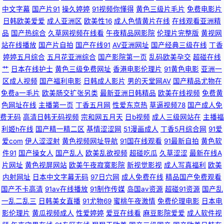
中文字幕
国产片91
操久婷婷
91视频你懂得
黄色三级片毛片
免费电影片
熟女露脸 TS人妖做爱在线观看 国内精品区 黃色網五月天偷拍 美女美图欧美
日韩欧美爱爱
成人亚洲区
欧美性16
成人色情黄片在线
在线观看亚洲精
品
国产热综合
久草网视频在线看
午夜精品网影院
伦理片完整版
黄视网
站在线播放
国产片自拍
国产在线91
AV亚洲网址
国产经典三级在线
丁香
成人69 欧美专区在线 色网址大全亚洲天堂 91豆花视频免费观看 亚洲日逼网
婷婷五月综合
五月花亚洲综合
国产影院第一页
乱码欧美孕交
超碰在线
艹
日本在线护士
黄色三级免费网址
香港电影伦理片
91黄色电影
亚洲一
站 五月婷六月花 97人妻人人色 亚洲日韩在线东方AV 91prom永久地址 91大
区成人视频
国产福利电影
日韩成人影片
男的天堂网AV
国产精品尤物在
免费a一毛片
欧美肠交扩张另类
最新亚洲日韩精品
欧美在线视频
免费黄
片免费观看 91国产微拍 超碰91直播 国产一区二区成人网 五月天爱婷婷 最新
色网址在线
主播第一页
丁香五月网
性爱东京热
草逼视频78
国产成人免
费无码
高清日韩无码视频
宗和网五月天
日b视频
成人三级网站在
主播福
亚洲分区电影更新 国产精品干在线 国模吧一区二区日日干 精品欧美色综合
利姬h在线
国产精一精二区
基情涩涩网
51漫画成人
丁香5月综合网
91爱
爱com
伊人涩涩射
黄色视频网址导航
91国在线观看
91最新自拍
黄色软
久久看久久做 91天堂五月 福利网导航 国产精品午夜啪啪视频 九一干逼视频
件91
国产操女人
国产乱人
欧美乱欲视频
超碰吃瓜
久草涩涩
最新在线A
片网址
黄色视屏网站
欧美午夜寂寞影院
新视觉影视
成人写真福利
欧美
久久精品超碰 日屄视频网 少妇精品一区二区三区 影音先锋av妇女 99艹在线
内射网址
日本中文字幕无码
97日穴网
成人免费在线
精品国产免费观看
国产不卡高清
91av在线播放
91制作传媒
岛国av资源
超碰91资源
国产乱
观看 精品久久中文人妻免费 久久伊人色色 人人操人人舔国产 日韩在线色图
一乱二乱三
日韩美女直播
91尤物69
蜜桃午夜激情
免费伦理电影
日本电
影伦理片
黄瓜视频成人
性爱婷婷
爱豆在线看
麻豆影院爱爱
成人软件视
观看 久久AV 深夜成人AV网 亚洲色第一页 影音先锋中文字幕日 91在线永久