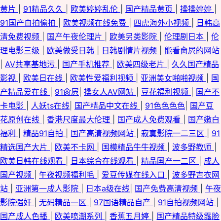
黄片
|
91精品久久
|
欧美婷婷乱伦
|
国产精品黄页
|
操操婷婷
|
91国产自拍偷拍
|
欧美视频在线免费
|
四虎海外小视频
|
日韩高
清免费视频
|
国产午夜伦理片
|
欧美另类影院
|
伦理剧日本
|
伦
理电影三级
|
欧美做受日韩
|
日韩剧情片视频
|
能看肏屄的网站
|
AV共享基地污
|
国产手机推荐
|
欧美四级老片
|
久久国产精品
影视
|
欧美日在线
|
欧美性爱福利视频
|
亚洲美女啪啪视频
|
国
产精品爱在线
|
91肏屄
|
操女人AV网站
|
豆花福利视频
|
国产不
卡电影
|
人妖ts在线
|
国产精品中文在线
|
91色色色色
|
国产豆
花原创在线
|
香港尺度最大伦理
|
国产成人免费观看
|
国产嫩白
福利
|
精品91自拍
|
国产高清视频网站
|
寂寞影院一二三区
|
91
精选国产大片
|
欧美不卡网
|
国模精品牛牛视频
|
波多野教师
|
欧美日韩在线观看
|
日本综合在线观看
|
精品国产一二区
|
成人
国产视频
|
午夜视频福利毛
|
爱豆传媒在线入口
|
波多野吉衣网
站
|
亚洲第一成人影院
|
日本a级在线
|
国产免费高清视频
|
午夜
影院强奸
|
无码精品一区
|
97国语精品自产
|
91自拍视频网站
|
国产成人色播
|
欧美喷潮系列
|
香蕉五月婷
|
国产精品特级露脸