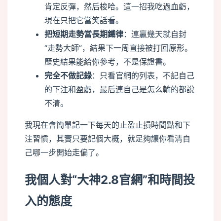
肯定反彈，然后梭哈。這一招我吃過血虧，
現在只把它當笑話看。
把短期走勢當長期鐵律
：連贏幾天就自封
“走勢大師”，結果下一周直接被打回原形。
歷史結果能給你參考，不是保證書。
完全不做記錄
：只看官網的列表，不記自己
的下注和盈虧，最后連自己是怎么輸的都說
不清。
我現在會簡單記一下每天的止盈止損時間點和下
注習慣，其實只要記個大概，就足夠讓你看清自
己哪一步開始走偏了。
我個人對“大神2.8官網”和時間投
入的態度