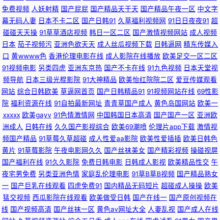
免费视频
人妖射精
国产屁屁
国产精品天干天
国产精品午夜一区
中文字
美女足交 91视频网站 91色图 国产激情看片在线一区 九九国产精 日韩无码成
幕无码人妻
日本不卡二区
国产日韩91
久草福利视频网
91日日夜夜91
超
碰碰天天操
91草草酒店视频
韩日一区二区
国产激情视频网站
成人视频
人网址 色综合国产成人 在线AA成人色网 亚洲精品国产成人 91成人天蚕 91
日本
茄子视频污
亚洲色欲天天
成人丝瓜视频下载
日韩逼网
精东传媒入
口
黄wwww色
香港伦理电影在线
成人影院在线播放
欧美足交一区二区
狼人社在线 91熟妇视频 91青娱乐在线国产 91精品孕妇系列 91传媒免费网站
91视频电影
另类四虎
亚洲东京热
国产不卡在线
91九色视频
日本天堂视
频导航
日本三级光棍影院
91大神精品
欧美怡红院院二区
爱豆传媒观看
91黑丝射 91九九主播 91麻豆精品久久蜜臀 91老熟女视频 91科阴 91社区免
网站
综合日韩欧美
草逼网首页
国产日韩精品91
91视频网站在线
69性影
院
福利资源在线
91自拍最新网址
青青草国产成人
黄色岛国网站
欧美一
xxxxx
欧美gayv
91色情激情网
中国韩国日本高清
国产国产一区
亚洲欧
费在线 91青青搞 91人妻人人操人人 91人人艹逼 91黑料在线视频黑丝 91网
洲成人
日韩在线
久久国产影视综合
欧美69潮喷
伦理片app下载
激情视
频国产精品
91草莓久草超碰
成人性爱aa影院
欧美性爱插插
欧美日韩色
站免費观看 91熊猫免费看黄 91熟女视领 91蜜桃破解版 91呦呦在线观看 91
黄片
91草莓影院
午夜电影网久久
国产丝袜美女
国产精彩视频
操碰视屏
国产福利在线
91久久影院
免费日韩电影
日韩成人影视
欧美精品性交
午
祝频 97超踫香蕉久久 91伊人国产在线 阿v免费在线观看 爱豆传媒剧情MV色
夜宅男免费
另类亚洲色情
家庭乱伦理电影
91草B草B视频
国产精品熟女
一
国产巨乳在线观看
四虎免费91
国内精品无码短片
超碰成人操操
欧美
哟 丰满熟妇大乳做爰视频 国产精品韩 久久国产精品嫩草 久久黄色片 久久国
猛交视频
西瓜影院在线观看
欧美做受日韩
国产在线一
国产原创视频在
线
国产视频高清
国产丝袜一区
黄色av网址大全
人妻乱视
国产成人在线
产高潮久久 91精品大神 91视频福利网 91香蕉黄 91视频首页入口在线观看