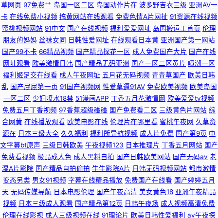
草网页
97免费艹
岛国一区二区
岛国动作片在
波多野吉衣三级
亚洲AV一
卡
在线免费小视频
搞黄网站在线观看
免费色情A片网扯
91资源在线视频
费视频 第一女优电影院 久久一级视频 殴美性交精品 色天堂亚洲久久 亚州综
蜜桃视频网站
91中文
国产在线视频
福利爱爱网址
岛国搬运工首页
伦理
朋友的妈妈
丝袜女同
日韩性爱网址
在线观看日本黄
亚洲国产第一网站
合幕 69性爱小视频 91国在线观看 91色啦自拍 91资源在线观看视频 超碰免
国产99不卡
66精品视频
国产精品探花一区
成人免费国产大片
国产在线
网址观看
欧美激情日韩
国产精品无码亚洲
国产一区二区黄片
喷潮一区
费人妻97 国产第一福利 精品一区二区三区香蕉 免费久久黄色 日韩毛片基地
福利姬足交在线看
成人午夜网址
五月花无码视频
青青草国产
欧美日韩
乱
国产屁屁第一页
91国产视频网
性爱草逼91AV
免费欧美视频
欧美岛国
91蜜桃四区 成人性交片免费看 国产午夜福利网址 少妇精品高潮 亚洲熟妇爱
一区二区
少妇喷水18禁
51漫画APP
丁香五月花激情网
欧美爱爱tv视频
免费五月丁香视频
97香蕉超级碰碰
国产免费看二区
三级黄色片网站
综
ab 91白丝 91伦理版免费网站视频 丁香五月天社区 欧美涩就是涩综合久久 色
合网黄
在线播放观看
欧美电影在线
伦理片在哪里看
蜜桃午夜网
久草资
源在
日本三级大全
久久福利
福利所导航视频
成人片免费
国产第9页
中
悠悠桃花综合 亚洲国产九九 91超碰在线 91蜜臀在线观看 91制作室白乳 91看
文字幕bt原声
三级日韩欧美
午夜视频123
日本推理片
丁香五月网站
国产
免费看视频
极品成人色
成人黑料自拍
国产日韩欧美网站
国产无码av
老
片婬黄大片软件 91大神网站 超碰人人原创 日韩淫淫网
湿A片影院
国产精品自拍偷拍
牛牛影院A片
日韩无码视频网站
都市激情
变态另类
男女91视频
字幕在线精品播放
免费国产在线看
国产婷婷五月
天
无码传媒导航
日本电影伦理
国产午夜高清
美女黄色18
亚洲午夜精品
视频
日本三级成人观看
国产精品第12页
日韩午夜场
成人视频高清免费
伦理在线影视
成人三级视频在线
91理论片
欧美日韩性爱福利
av午夜探