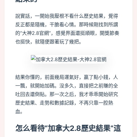
說實話，一開始我壓根不看什么歷史結果，覺得
反正都是隨機，干脆看心情。那時候剛找到所謂
的“大神2.8官網”，感覺界面還挺順眼，開獎節奏
也挺快，就隨便跟著玩了幾把。
結果你懂的，前面幾局運氣好，贏了點小錢，人
一飄，就開始加碼。沒多久，直接把之前賺的全
吐回去還倒貼。那一次之后，我才乖乖開始研究
歷史結果、走勢和數據記錄，不再只靠一腔熱
血。
怎么看待“加拿大2.8歷史結果”這