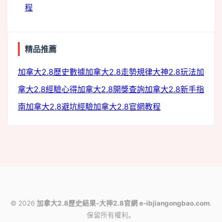
程
精品推薦
monitor
load
加拿大2.8歷史數據
加拿大2.8走勢規律
大神2.8玩法
加
拿大2.8經驗心得
加拿大2.8開獎查詢
加拿大2.8新手指
南
加拿大2.8避坑經驗
加拿大2.8官網教程
© 2026
加拿大2.8歷史結果-大神2.8官網 e-ibjiangongbao.com
.
保留所有權利。