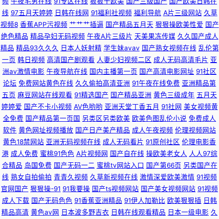
频
午夜宅男在线
91专区在线
狠狠干欧美
国产三级国产
国产欧美日韩在
线
97五月天婷婷
日韩在线网
91福利社视频
福利导航
A片三级网站
久草
观看直播 国产自产精品一区精品 久久嫩草精品久 欧美性爱导航 日本黑人2人
视频8
香蕉APP污视频
艹艹艹插逼
国产精品五月天
狠狠操欧美性爱
国产
绝色精品
精品孕妇无码视频
午夜A片三级片
天美果冻传媒
久久国产成人
的天堂 影音先锋AV色 91jiuyi 超碰97A片 九久综艺香蕉 日韩有骂码中文字幕
精品
精品93久久久
日本人妖射精
学生妹avav
国产熟女视频在线
乱伦第
一页
韩日视频
高清国产剧观看
人妻少妇视频二区
成人无码高清毛片
亚
影音先锋无码区 91成人小电影 91国产原创大香蕉 91免费大片 91视日韩人妻
洲av激情电影
午夜导航在线
国内主播第一页
国产高清电影网址
91社区
论坛
免费网站黄色在线
久久偷拍高清亚洲
91午夜在线免费
亚洲精品第
97不卡在线视频 久久成人午夜网站 日韩免费黄色网址 一级少女一线天 91爱
五页
麻豆网站在线观看
91精选国产
国产精品亚洲
黄色三级成年
五月天
婷婷爱
国产不卡小视频
AV色哟哟
亚洲天堂丁香五月
91社网
美女视频黄
全免费
国产精品第一页国
另类区另类欧美
欧美色图乱伦小说
免费成人
国国产精品 91黄色视频偷拍 95福利视频 不卡av影院在线观看 福利视频站
软件
黄色网址视频播放
国产日产美产精品
成人午夜视频
伦理视频网站
黄色18禁网站
亚洲无码视频在线
成人无码看片
91原创社区
伦理电影香
欧美性爱视屏18 亚洲欧美福利导航 91色情软件下载 91在线观看玖玖 TS国产
港
成人免费
蜜桃91色色
A片视频网
国产自在线
操欧美老女人
人人97综
合精品
岛国免费
国产无码一二
蜜桃tv网站入口
国产第66页
另类国产在
视频在线看 传媒在线看 老司机福利91视频 欧美专区第38页 91大神原创 无
线
熟女自拍偷拍
青青久视频
久草新视频在线
激情深爱欧美激情
91视频
官网国产
狠狠操-91
91我要操
国产ts视频网站
国产美女视频网站
91视频
码日啪网 91丝袜海角 97资源站在线观看 超碰中文91 激情五月天社区 91视
成人下载
国产无码色色
91香蕉亚洲精品
91伊人加勒比
欧美狠狠插
日韩
精品高清
黄色av网
日本波多野吉衣
日韩在线观看精品
日本一级电影
久
频导航 91在线深夜 不卡免费AV高清电影 日韩视频123区 91精品在线观看免