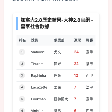
加拿大2.8歷史結果-大神2.8官網 -
皇家社會數據
排名
球員
俱樂部
進球
聯賽
24
1
Vlahovic
尤文
意甲
22
2
Thuram
國米
意甲
12
3
Raphinha
巴薩
西甲
7
4
Lacazette
里昂
法甲
7
5
Lookman
亞特蘭大
意甲
6
6
Vinicius
皇馬
西甲