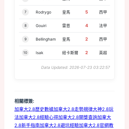
5
7
Rodrygo
皇馬
西甲
4
8
Gouiri
雷恩
法甲
2
9
Bellingham
皇馬
西甲
2
10
Isak
紐卡斯爾
英超
Data Updated: 2026-07-23 03:22:57
相關標簽:
加拿大2.8歷史數據
加拿大2.8走勢規律
大神2.8玩
法
加拿大2.8經驗心得
加拿大2.8開獎查詢
加拿大
2.8新手指南
加拿大2.8避坑經驗
加拿大2.8官網教