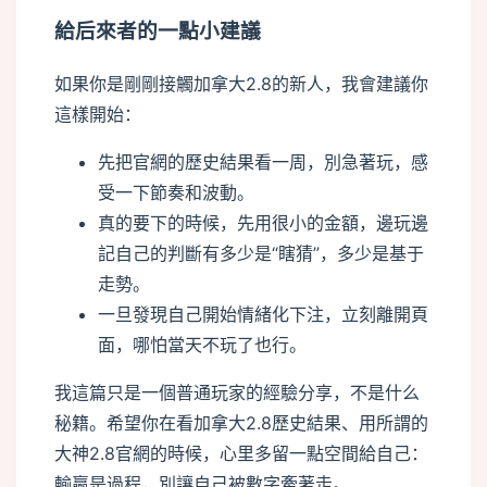
給后來者的一點小建議
如果你是剛剛接觸加拿大2.8的新人，我會建議你
這樣開始：
先把官網的歷史結果看一周，別急著玩，感
受一下節奏和波動。
真的要下的時候，先用很小的金額，邊玩邊
記自己的判斷有多少是“瞎猜”，多少是基于
走勢。
一旦發現自己開始情緒化下注，立刻離開頁
面，哪怕當天不玩了也行。
我這篇只是一個普通玩家的經驗分享，不是什么
秘籍。希望你在看加拿大2.8歷史結果、用所謂的
大神2.8官網的時候，心里多留一點空間給自己：
輸贏是過程，別讓自己被數字牽著走。