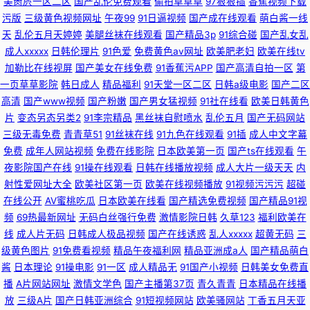
美肏屄一区二区
国产乱伦免费观看
偷拍草草草
97狠狠插
香蕉视频下载
污版
三级黄色视频网址
午夜99
91日逼视频
国产成在线观看
萌白酱一线
天
乱伦五月天婷婷
美腿丝袜在线观看
国产精品3p
91综合碰
国产乱女乱
成人xxxxx
日韩伦理片
91色爱
免费黄色av网址
欧美肥老妇
欧美在线tv
加勒比在线视屏
国产美女在线免费
91香蕉污APP
国产高清自拍一区
第
一页草草影院
韩日成人
精品福利
91天堂一区二区
日韩a级电影
国产二区
高清
国产www视频
国产粉嫩
国产男女猛视频
91社在线看
欧美日韩黄色
片
变态另态另类2
91李宗精品
黑丝袜自慰喷水
乱伦五月
国产无码网站
三级无毒免费
青青草51
91丝袜在线
91九色在线观看
91插
成人中文字幕
免费
成年人网站视频
免费在线影院
日本欧美第一页
国产ts在线观看
午
夜影院国产在线
91操在线观看
日韩在线播放视频
成人大片一级天天
内
射性爱网址大全
欧美社区第一页
欧美在线视频播放
91视频污污污
超碰
在线公开
AV蜜桃吃瓜
日本欧美在线看
国产精选免费视频
国产精品91视
频
69热最新网址
无码白丝强行免费
激情影院日韩
久草123
福利欧美在
线
成人片无码
日韩成人极品视频
国产在线诱惑
乱人xxxxx
超黄无码
三
级黄色图片
91免费看视频
精品午夜福利网
精品亚洲成a人
国产精品萌白
酱
日本理论
91操电影
91一区
成人精品无
91国产小视频
日韩美女免费直
播
A片网站网址
激情文学色
国产主播第37页
青久青青
日本精品在线播
放
三级A片
国产日韩亚洲综合
91短视频网站
欧美骚网站
丁香五月天亚