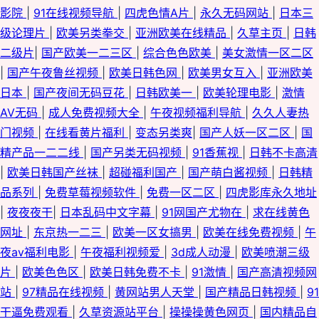
影院
|
91在线视频导航
|
四虎色情A片
|
永久无码网站
|
日本三
级论理片
|
欧美另类拳交
|
亚洲欧美在线精品
|
久草主页
|
日韩
二级片
|
国产欧美一二三区
|
综合色色欧美
|
美女激情一区二区
|
国产午夜鲁丝视频
|
欧美日韩色网
|
欧美男女互入
|
亚洲欧美
日本
|
国产夜间无码豆花
|
日韩欧美一
|
欧美轮理电影
|
激情
AV无码
|
成人免费视频大全
|
午夜视频福利导航
|
久久人妻热
门视频
|
在线看黄片福利
|
变态另类爽
|
国产人妖一区二区
|
国
精产品一二二线
|
国产另类无码视频
|
91香蕉视
|
日韩不卡高清
|
欧美日韩国产丝袜
|
超碰福利国产
|
国产萌白酱视频
|
日韩精
品系列
|
免费草莓视频软件
|
免费一区二区
|
四虎影库永久地址
|
夜夜夜干
|
日本乱码中文字幕
|
91网国产尤物在
|
求在线黄色
网址
|
东京热一二三
|
欧美一区女搞男
|
欧美在线免费视频
|
午
夜av福利电影
|
午夜福利视频爱
|
3d成人动漫
|
欧美喷潮三级
片
|
欧美色色区
|
欧美日韩免费不卡
|
91激情
|
国产高清视频网
站
|
97精品在线视频
|
黄网站男人天堂
|
国产精品日韩视频
|
91
干逼免费观看
|
久草资源站平台
|
操操操黄色网页
|
国内精品自