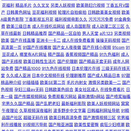
花福利
精品毛片
久久叉叉
另类人妖视频
欧美熟妇穴视频
丁香五月V国
产
日韩黄色网址
豆花福利视频
轮理片自拍偷拍
日韩欧美美女视频
欧美
A级黄色影院
丁香影视五月花
福利视频电影久久
污污污污免费
91金典免
费
欧美三级日本
成人在线吃瓜网站
成人岛国影院
成人动漫二区三区
久
草在线最新
日韩精品推荐
国产精品一区自拍
男人天堂
a片123
另类视频
欧美
国产在线直播
亚洲卡一卡二
成人在线免费看黄
操操无码视频
国产
高清第一页
91国产在线播放
国产女人夜夜做
国产在线小视频
91com
91
豆花成人
哪里有A片网址
精产国品
香蕉视频国产精品
91九色福利
成人
国产无线视
欧美日韩性生活片
国产伦理剧
国产精品无套无码
成年人网
站免费
国产精品1000
91九色在线视频
日本伦理片在线
三级无码在线天
堂
久久成人亚洲
日本中文视频在线
伦理剧推荐
国产成人精品日本
97甜
桃品种介绍
91插插插
欧美SE第二页
毛片内射女
激情另类欧美一二
国产
色视频
孕妇三级av无码
日韩欧美色综合
美女社区成人
在线免费看片
日
本一级
国产传媒视频网站
免费观看污网站
最新激情h网站
国产喷浆抽搐
宅男久久国产精品
国产乱肥老妇
最新福利影院
欧美人妖视频网站
窝窝
午夜理论
久草视频深夜福利
波多野步中文字幕
日韩福利网址导航
91精
品国产社区
超碰无码在线
欧美日韩高清免费
国产激情视频三区
宅男福
利在线播放
91视频污导航
国产啪亚洲国
欧美性爱密臀
疯狂少妇喷潮
欧