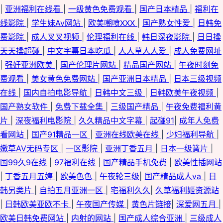
|
亚洲福利在线看
|
一级黄色免费观看
|
国产日本精品
|
福利在
线影院
|
学生妹Av网站
|
欧美嘲喷XXX
|
国产熟女性爱
|
日韩免
费影院
|
成人叉叉视频
|
伦理福利在线
|
韩日深夜影院
|
日日操
天天操超碰
|
中文字幕日本吃瓜
|
人人草人人爱
|
成人免费网址
|
强奸亚洲欧美
|
国产伦理片网站
|
精品国产网站
|
午夜时刻免
费观看
|
美女黄色免费网站
|
国产亚洲日本精品
|
日本三级视频
在线
|
国内自拍电影导航
|
日韩中文三级
|
日韩欧美午夜视频
|
国产熟女软件
|
免费下载全集
|
三级国产精品
|
午夜免费福利黄
片
|
深夜福利电影院
|
久久精品中文字幕
|
起碰91
|
成年人免费
看网站
|
国产91精品一区
|
亚洲在线欧美在线
|
少妇福利导航
|
嫩草AV无码专区
|
一区影院
|
亚洲丁香五月
|
日本一级簧片
|
国99久9在线
|
97福利在线
|
国产精品手机免费
|
欧美性插网站
|
丁香五月五婷
|
欧美色色
|
午夜轮三级
|
国产精品成人va
|
日
韩另类片
|
自拍五月亚洲一区
|
宅福利久久
|
久草福利姬资源站
|
日韩欧美亚欧不卡
|
午夜国产传媒
|
黄色片链接
|
深爱网五月
|
欧美日韩免费网站
|
内射的网站
|
国产成人综合亚洲
|
三级成人