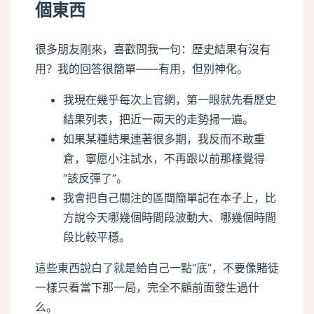
個東西
很多朋友剛來，喜歡問我一句：歷史結果有沒有
用？我的回答很簡單——有用，但別神化。
我現在幾乎每次上官網，第一眼就先看歷史
結果列表，把近一兩天的走勢掃一遍。
如果某種結果連著很多期，我反而不敢重
倉，寧愿小注試水，不再跟以前那樣覺得
“該反彈了”。
我會把自己關注的區間簡單記在本子上，比
方說今天哪幾個時間段波動大、哪幾個時間
段比較平穩。
這些東西說白了就是給自己一點“底”，不要像賭徒
一樣只看當下那一局，完全不顧前面發生過什
么。