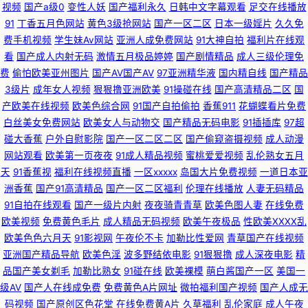
视频
国产a级0
变性人妖
国产福利永久
日韩中文字幕观看
足交在线播放
车震 91n免费在线视频 豆花祝频 91黄色探花视频 91麻豆人妻有码中出 日韩
91
丁香五月色网站
黄色3级抢网站
国产一区二区
日本一级婬片
久久免
费手机视频
学生妹Av网站
亚洲人成免费网站
91大神自拍
福利片在线观
看
国产成人内射无码
激情五月极品婷婷
国产剧情精品
成人三级伦理免
AV资源在线共享 91精选国产 中日韩欧美aa黄色片 91丝瓜视频免费导航
费
偷怕欧美亚州图片
国产AV国产AV
97亚洲精华液
国内精自线
国产精品
3级片
成年女人视频
狠狠撸亚洲欧美
91操碰在线
国产高清精品二区
国
www第一久久 东方操逼网 国产成人综合在线 九色入口 九九热视 黑丝美女
产欧美在线视频
欧美色综合网
91国产自拍偷拍
香蕉911
花蝴蝶看片免费
白丝美女免费网站
欧美女人与动物交
国产精品无码电影
91插插库
97超
自慰网站 女忧在线观看 欧美日韩午夜福利影院 人人干16p 婷婷午夜 亚洲成
碰大香蕉
户外自慰影院
国产一区二区二区
国产偷窥盗摄视频
成人动漫
网站观看
欧美第一页夜夜
91成人精品视频
蜜桃爱爱视频
乱伦熟女五月
v∧ 香蕉视频色片 夜夜女人国产精品 性福女优丝袜 亚洲色一色 亚州色呦呦
天
91香蕉视
福利在线视频直播
一区xxxxx
岛国大片免费视频
一道日本亚
洲香蕉
国产91高清精品
国产一区二区福利
伦理在线播放
人妻无码精品
呦 中文字幕人妻一区二区 伊人成人色网 夜先锋女人AV资源 伊人久久五月 91
91自拍在线观看
国产一级片内射
夜夜骑青青草
欧美色图人妻
在线免费
欧美视频
免费黄色毛片
成人精品无码视频
欧美午夜极品
性欧美ⅩⅩⅩⅩ乱
传媒国产吴梦梦 1024自拍网 综合色色亭亭 综合欧美后入 91福利导航青青草
欧美色色六月天
91影视网
午夜伦不卡
加勒比性爱网
青草国产在线视频
亚洲国产精品导航
欧美色淫
波多野结依电影
91狠狠撸
成人深夜电影
精
综合色情第七页 91精品白丝国产 91传媒免费看 91国产福利在线 91传媒国产
品国产美女剃毛
加勒比熟女
91碰在线
欧美裸模
萌白酱国产一区
美国一
级AV
国产人在线成免费
免费黄色A片网址
微拍福利国产视频
国产人成无
传媒在线播放 91干看片逼爽爽淫绳子 91麻豆人妻有码中出 91精品视频网 91
码视频
国产原创区色花堂
在线免费黄A片
久草福利
乱伦家庭
成人午夜