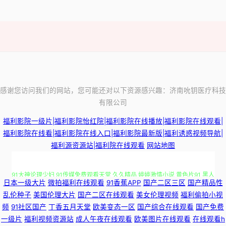
感谢您访问我们的网站，您可能还对以下资源感兴趣：济南吮钥医疗科技
有限公司
福利影院一级片|福利影院怡红院|福利影院在线播放|福利影院在线观看|
福利影院在线看|福利影院在线入口|福利影院最新版|福利诱惑视频导航|
福利源资源站|福利院在线观看
网站地图
91大神论理少妇 91传媒免费观看天堂 久久精品 婷婷激情小说 黄色片91 黑人
日本一级大片
微拍福利在线观看
91香蕉APP
国产二区三区
国产精品性
性爱欧美日韩网页 玖玖资源综合楼 久久精品AV电影 男人看片网站AV 欧美大
乱伦种子
美国伦理大片
国产二区在线观看
美女伦理视频
福利偷拍小视
频
91社区国产
丁香五月天堂
欧美变态一区
国产综合在线观看
国产免费
站一区 国产日韩在 麻豆九十一看片 欧美日韩亚洲色色 丝袜女同 香蕉视频黄
一级片
福利视频资源站
成人午夜在线观看
欧美图片在线观看
在线观看h