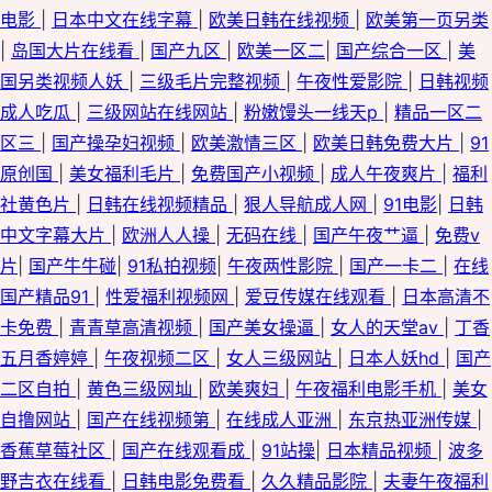
电影
|
日本中文在线字幕
|
欧美日韩在线视频
|
欧美第一页另类
|
岛国大片在线看
|
国产九区
|
欧美一区二
|
国产综合一区
|
美
国另类视频人妖
|
三级毛片完整视频
|
午夜性爱影院
|
日韩视频
成人吃瓜
|
三级网站在线网站
|
粉嫩馒头一线天p
|
精品一区二
区三
|
国产操孕妇视频
|
欧美激情三区
|
欧美日韩免费大片
|
91
原创国
|
美女福利毛片
|
免费国产小视频
|
成人午夜爽片
|
福利
社黄色片
|
日韩在线视频精品
|
狠人导航成人网
|
91电影
|
日韩
中文字幕大片
|
欧洲人人操
|
无码在线
|
国产午夜艹逼
|
免费v
片
|
国产牛牛碰
|
91私拍视频
|
午夜两性影院
|
国产一卡二
|
在线
国产精品91
|
性爱福利视频网
|
爱豆传媒在线观看
|
日本高清不
卡免费
|
青青草高清视频
|
国产美女操逼
|
女人的天堂av
|
丁香
五月香婷婷
|
午夜视频二区
|
女人三级网站
|
日本人妖hd
|
国产
二区自拍
|
黄色三级网圸
|
欧美爽妇
|
午夜福利电影手机
|
美女
自撸网站
|
国产在线视频第
|
在线成人亚洲
|
东京热亚洲传媒
|
香蕉草莓社区
|
国产在线观看成
|
91站操
|
日本精品视频
|
波多
野吉衣在线看
|
日韩电影免费看
|
久久精品影院
|
夫妻午夜福利