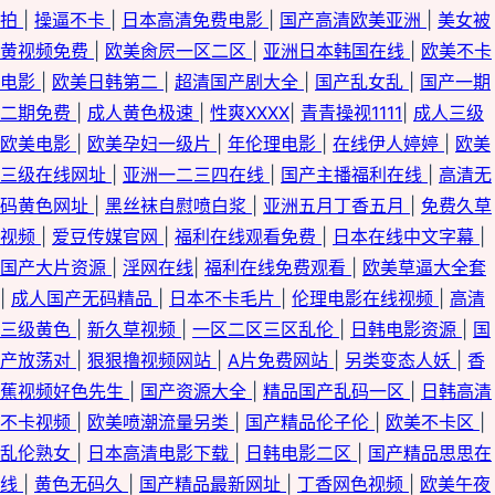
拍
|
操逼不卡
|
日本高清免费电影
|
国产高清欧美亚洲
|
美女被
黄视频免费
|
欧美肏屄一区二区
|
亚洲日本韩国在线
|
欧美不卡
电影
|
欧美日韩第二
|
超清国产剧大全
|
国产乱女乱
|
国产一期
二期免费
|
成人黄色极速
|
性爽XXXX
|
青青操视1111
|
成人三级
欧美电影
|
欧美孕妇一级片
|
年伦理电影
|
在线伊人婷婷
|
欧美
三级在线网址
|
亚洲一二三四在线
|
国产主播福利在线
|
高清无
码黄色网址
|
黑丝袜自慰喷白浆
|
亚洲五月丁香五月
|
免费久草
视频
|
爱豆传媒官网
|
福利在线观看免费
|
日本在线中文字幕
|
国产大片资源
|
淫网在线
|
福利在线免费观看
|
欧美草逼大全套
|
成人国产无码精品
|
日本不卡毛片
|
伦理电影在线视频
|
高清
三级黄色
|
新久草视频
|
一区二区三区乱伦
|
日韩电影资源
|
国
产放荡对
|
狠狠撸视频网站
|
A片免费网站
|
另类变态人妖
|
香
蕉视频好色先生
|
国产资源大全
|
精品国产乱码一区
|
日韩高清
不卡视频
|
欧美喷潮流量另类
|
国产精品伦子伦
|
欧美不卡区
|
乱伦熟女
|
日本高清电影下载
|
日韩电影二区
|
国产精品思思在
线
|
黄色无码久
|
国产精品最新网址
|
丁香网色视频
|
欧美午夜