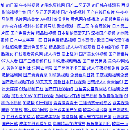
址
91日逼
午夜啪视频
91啪水蜜桃网
国产二区无码
91日韩在线观看
西瓜
影院视频全集
国产孕妇无码视频
国产在线福利
国产在线日皮片
午夜神
马伦理
毛片网站美女
AV福利激情毛片
黄色网在线播放
91视频免费在线
91午夜在线
福利在线视频导航
欧美喷潮一区二区
午夜理论片
日本第二
片区
国产免费大片
精品呦视频
日本乱伦高清无码
深夜国产视频
91刺激
视频
日本中文字幕一区
日韩免费精品视频
日本高清v
欧美日韩伦理午夜
91碰超免费
亚洲色图网站
精品欧美
成人AV在线观看
日本a级在线
干露
脸熟女
在线观看黄色网
成人抖音
爰上碰91
国产美女91视频
国产情侣片
97人人看
国产三级视频在线
91免费视频精品
国产精品另类
黄色AV网站
人
黄色91福利社
污网址18禁
国产高清不卡二区
成人午夜视频免费
欧美
激情福利网
国产青青青草
91草逼视频
免费看片日韩
午夜视频福利免费
国产嫩草视频在线
69叉叉叉
最新日本在线视频
日韩成人a
青青操91
五
月天婷婷
91短视频在线
国产在线观看的
白丝美女自慰网站
91福利免费
视频
加勒比91AV
91在线观看
黄网站av在线
国产视频
狠狠擼狠狠擼
91
桃色小视频
91激情
91干啪啪
青青操青青干
主播诱惑无码专区
欧美视频
电影
91播放
麻豆桃色网站
亚洲欧美国产另类
欧美伦理另类
国产刺激对
白
在线观看91精品
欧美成年视频
操碰操揉
成人微拍福利导航
亚洲欧美
国产日韩
成年在线观看免费
岛国精品在线播放
狠狠撸第四色
欧美一页