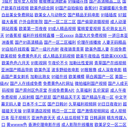
3级片
成年女人视频
狠狠撸亚洲欧美
91操碰在线
国产高清精品二区
国
www第一久久 东方操逼网 国产成人综合在线 九色入口 九九热视 黑丝美女
产欧美在线视频
欧美色综合网
91国产自拍偷拍
香蕉911
花蝴蝶看片免费
白丝美女免费网站
欧美女人与动物交
国产精品无码电影
91插插库
97超
自慰网站 女忧在线观看 欧美日韩午夜福利影院 人人干16p 婷婷午夜 亚洲成
碰大香蕉
户外自慰影院
国产一区二区二区
国产偷窥盗摄视频
成人动漫
网站观看
欧美第一页夜夜
91成人精品视频
蜜桃爱爱视频
乱伦熟女五月
v∧ 香蕉视频色片 夜夜女人国产精品 性福女优丝袜 亚洲色一色 亚州色呦呦
天
91香蕉视
福利在线视频直播
一区xxxxx
岛国大片免费视频
一道日本亚
洲香蕉
国产91高清精品
国产一区二区福利
伦理在线播放
人妻无码精品
呦 中文字幕人妻一区二区 伊人成人色网 夜先锋女人AV资源 伊人久久五月 91
91自拍在线观看
国产一级片内射
夜夜骑青青草
欧美色图人妻
在线免费
欧美视频
免费黄色毛片
成人精品无码视频
欧美午夜极品
性欧美ⅩⅩⅩⅩ乱
传媒国产吴梦梦 1024自拍网 综合色色亭亭 综合欧美后入 91福利导航青青草
欧美色色六月天
91影视网
午夜伦不卡
加勒比性爱网
青草国产在线视频
亚洲国产精品导航
欧美色淫
波多野结依电影
91狠狠撸
成人深夜电影
精
综合色情第七页 91精品白丝国产 91传媒免费看 91国产福利在线 91传媒国产
品国产美女剃毛
加勒比熟女
91碰在线
欧美裸模
萌白酱国产一区
美国一
级AV
国产人在线成免费
免费黄色A片网址
微拍福利国产视频
国产人成无
传媒在线播放 91干看片逼爽爽淫绳子 91麻豆人妻有码中出 91精品视频网 91
码视频
国产原创区色花堂
在线免费黄A片
久草福利
乱伦家庭
成人午夜
免费视频
人妖射精
国产屁屁
国产精品天干天
国产精品午夜一区
中文字
美女足交 91视频网站 91色图 国产激情看片在线一区 九九国产精 日韩无码成
幕无码人妻
日本不卡二区
国产日韩91
久草福利视频网
91日日夜夜91
超
碰碰天天操
91草草酒店视频
韩日一区二区
国产激情视频网站
成人视频
人网址 色综合国产成人 在线AA成人色网 亚洲精品国产成人 91成人天蚕 91
日本
茄子视频污
亚洲色欲天天
成人丝瓜视频下载
日韩逼网
精东传媒入
口
黄wwww色
香港伦理电影在线
成人影院在线播放
欧美足交一区二区