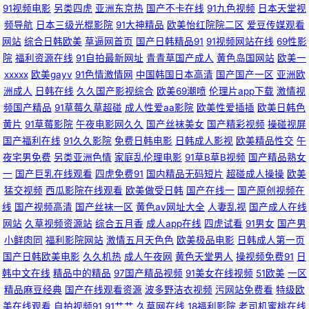
91视频电影
另类四虎
亚洲东京热
国产不卡在线
91九色视频
日本天堂视
狼人社在线 91熟妇视频 91青娱乐在线国产 91精品孕妇系列 91传媒免费网站
频导航
日本三级光棍影院
91大神精品
欧美怡红院院二区
爱豆传媒观看
网站
综合日韩欧美
草逼网首页
国产日韩精品91
91视频网站在线
69性影
91黑丝射 91九九主播 91麻豆精品久久蜜臀 91老熟女视频 91科阴 91社区免
院
福利资源在线
91自拍最新网址
青青草国产成人
黄色岛国网站
欧美一
xxxxx
欧美gayv
91色情激情网
中国韩国日本高清
国产国产一区
亚洲欧
费在线 91青青搞 91人妻人人操人人 91人人艹逼 91黑料在线视频黑丝 91网
洲成人
日韩在线
久久国产影视综合
欧美69潮喷
伦理片app下载
激情视
频国产精品
91草莓久草超碰
成人性爱aa影院
欧美性爱插插
欧美日韩色
站免費观看 91熊猫免费看黄 91熟女视领 91蜜桃破解版 91呦呦在线观看 91
黄片
91草莓影院
午夜电影网久久
国产丝袜美女
国产精彩视频
操碰视屏
国产福利在线
91久久影院
免费日韩电影
日韩成人影视
欧美精品性交
午
祝频 97超踫香蕉久久 91伊人国产在线 阿v免费在线观看 爱豆传媒剧情MV色
夜宅男免费
另类亚洲色情
家庭乱伦理电影
91草B草B视频
国产精品熟女
一
国产巨乳在线观看
四虎免费91
国内精品无码短片
超碰成人操操
欧美
哟 丰满熟妇大乳做爰视频 国产精品韩 久久国产精品嫩草 久久黄色片 久久国
猛交视频
西瓜影院在线观看
欧美做受日韩
国产在线一
国产原创视频在
线
国产视频高清
国产丝袜一区
黄色av网址大全
人妻乱视
国产成人在线
产高潮久久 91精品大神 91视频福利网 91香蕉黄 91视频首页入口在线观看
网站
久草视频资源站
综合五月香
成人app在线
四虎试看
91男女
国产男
小鲜肉同
福利影院网站
激情五月天色色
欧美极品电影
日韩成人第一页
91视频在线观看h 爱豆传媒网站免费观看 超碰资源网总站 超踫社区男人天堂
国产日韩欧美电影
久久机热
成人午夜网
黄色天堂男人
操视频免费91
日
韩中文在线
精品中的精品
97国产精品视频
91美女在线视频
51欧美
一区
豆花51 久久91视频宅宅 伦理在线观看 伦理三级鬼片在线观看 久久精品五 欧
精品麻豆经典
国产在线观看资源
波多野洁衣视频
污网站免费看
特级欧
美在线观看
自拍视频91
91艹艹
久草网在线
18福利影院
老司机蜜桃在线