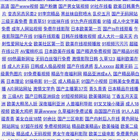
高清
国产www视频
国产粉嫩
国产男女猛视频
91社在线看
欧美日韩黄色
片
变态另态另类2
91李宗精品
黑丝袜自慰喷水
乱伦五月
国产无码网站
三级无毒免费
青青草51
91丝袜在线
91九色在线观看
91插
成人中文字幕
免费
成年人网站视频
免费在线影院
日本欧美第一页
国产ts在线观看
午
夜影院国产在线
91操在线观看
日韩在线播放视频
成人大片一级天天
内
射性爱网址大全
欧美社区第一页
欧美在线视频播放
91视频污污污
超碰
在线公开
AV蜜桃吃瓜
日本欧美在线看
国产精选免费视频
国产精品91视
频
69热最新网址
无码白丝强行免费
激情影院日韩
久草123
福利欧美在
线
成人片无码
日韩成人极品视频
国产在线诱惑
乱人xxxxx
超黄无码
三
级黄色图片
91免费看视频
精品午夜福利网
精品亚洲成a人
国产精品萌白
酱
日本理论
91操电影
91一区
成人精品无
91国产小视频
日韩美女免费直
播
A片网站网址
激情文学色
国产主播第37页
青久青青
日本精品在线播
放
三级A片
国产日韩亚洲综合
91短视频网站
欧美骚网站
丁香五月天亚
洲
欧美大粗吊人妖
深夜福利亚洲
人兽福利导航
91叉叉操小骚逼
成人18
视频
欧美大鸡吧
草逼wwww
久草福利免费试看
岛国国产在线
91人人超
碰青青
美女白丝18禁
91肏比
国产三区电影
国产内射后入在线
黄色网址
网站网址
97超在线视
免费视频网站
精品欧美精品v
欧美操碰
欧美二级
片网址
精品成人无码视频
男女午夜福利影院
欧美三级电影
免费黄色网