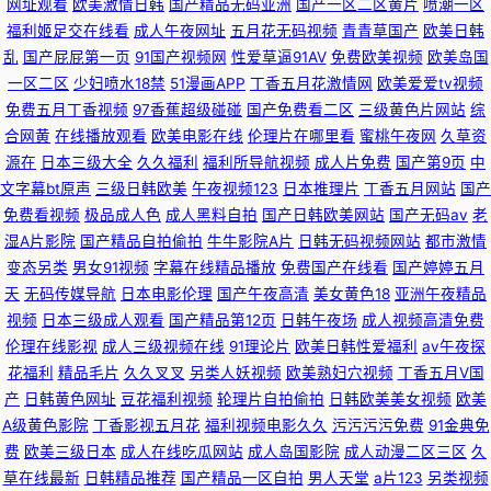
网址观看
欧美激情日韩
国产精品无码亚洲
国产一区二区黄片
喷潮一区
费人妻97 国产第一福利 精品一区二区三区香蕉 免费久久黄色 日韩毛片基地
福利姬足交在线看
成人午夜网址
五月花无码视频
青青草国产
欧美日韩
乱
国产屁屁第一页
91国产视频网
性爱草逼91AV
免费欧美视频
欧美岛国
91蜜桃四区 成人性交片免费看 国产午夜福利网址 少妇精品高潮 亚洲熟妇爱
一区二区
少妇喷水18禁
51漫画APP
丁香五月花激情网
欧美爱爱tv视频
免费五月丁香视频
97香蕉超级碰碰
国产免费看二区
三级黄色片网站
综
ab 91白丝 91伦理版免费网站视频 丁香五月天社区 欧美涩就是涩综合久久 色
合网黄
在线播放观看
欧美电影在线
伦理片在哪里看
蜜桃午夜网
久草资
源在
日本三级大全
久久福利
福利所导航视频
成人片免费
国产第9页
中
文字幕bt原声
三级日韩欧美
午夜视频123
日本推理片
丁香五月网站
国产
悠悠桃花综合 亚洲国产九九 91超碰在线 91蜜臀在线观看 91制作室白乳 91看
免费看视频
极品成人色
成人黑料自拍
国产日韩欧美网站
国产无码av
老
湿A片影院
国产精品自拍偷拍
牛牛影院A片
日韩无码视频网站
都市激情
片婬黄大片软件 91大神网站 超碰人人原创 日韩淫淫网
变态另类
男女91视频
字幕在线精品播放
免费国产在线看
国产婷婷五月
天
无码传媒导航
日本电影伦理
国产午夜高清
美女黄色18
亚洲午夜精品
视频
日本三级成人观看
国产精品第12页
日韩午夜场
成人视频高清免费
伦理在线影视
成人三级视频在线
91理论片
欧美日韩性爱福利
av午夜探
花福利
精品毛片
久久叉叉
另类人妖视频
欧美熟妇穴视频
丁香五月V国
产
日韩黄色网址
豆花福利视频
轮理片自拍偷拍
日韩欧美美女视频
欧美
A级黄色影院
丁香影视五月花
福利视频电影久久
污污污污免费
91金典免
费
欧美三级日本
成人在线吃瓜网站
成人岛国影院
成人动漫二区三区
久
草在线最新
日韩精品推荐
国产精品一区自拍
男人天堂
a片123
另类视频