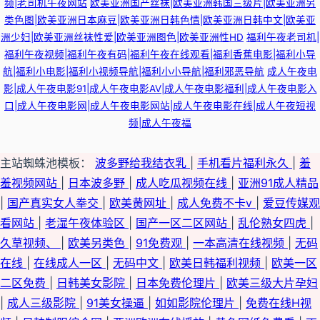
频|老司机午夜网站
欧美亚洲国产丝袜|欧美亚洲韩国三级片|欧美亚洲另
类色图|欧美亚洲日本麻豆|欧美亚洲日韩色情|欧美亚洲日韩中文|欧美亚
洲少妇|欧美亚洲丝袜性爱|欧美亚洲图色|欧美亚洲性HD
福利午夜老司机|
福利午夜视频|福利午夜有码|福利午夜在线观看|福利香蕉电影|福利小导
航|福利小电影|福利小视频导航|福利小小导航|福利邪恶导航
成人午夜电
影|成人午夜电影91|成人午夜电影AV|成人午夜电影福利|成人午夜电影入
口|成人午夜电影网|成人午夜电影网站|成人午夜电影在线|成人午夜短视
频|成人午夜福
主站蜘蛛池模板：
波多野给我结衣乳
|
手机看片福利永久
|
羞
羞视频网站
|
日本波多野
|
成人吃瓜视频在线
|
亚洲91成人精品
|
国产真实女人拳交
|
欧美黄网址
|
成人免费不卡ⅴ
|
爱豆传媒观
看网站
|
老湿午夜体验区
|
国产一区二区网站
|
乱伦熟女四虎
|
久草视频、
|
欧美另类色
|
91免费观
|
一本高清在线视频
|
无码
在线
|
在线成人一区
|
无码中文
|
欧美日韩福利视频
|
欧美一区
二区免费
|
日韩美女影院
|
日本免费伦理片
|
欧美三级大片孕妇
|
成人三级影院
|
91美女操逼
|
如如影院伦理片
|
免费在线H视