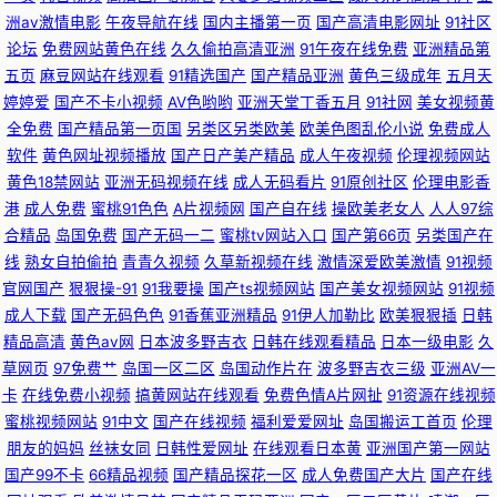
洲av激情电影
午夜导航在线
国内主播第一页
国产高清电影网址
91社区
影音先锋无码区 91成人小电影 91国产原创大香蕉 91免费大片 91视日韩人妻
论坛
免费网站黄色在线
久久偷拍高清亚洲
91午夜在线免费
亚洲精品第
五页
麻豆网站在线观看
91精选国产
国产精品亚洲
黄色三级成年
五月天
97不卡在线视频 久久成人午夜网站 日韩免费黄色网址 一级少女一线天 91爱
婷婷爱
国产不卡小视频
AV色哟哟
亚洲天堂丁香五月
91社网
美女视频黄
全免费
国产精品第一页国
另类区另类欧美
欧美色图乱伦小说
免费成人
国国产精品 91黄色视频偷拍 95福利视频 不卡av影院在线观看 福利视频站
软件
黄色网址视频播放
国产日产美产精品
成人午夜视频
伦理视频网站
黄色18禁网站
亚洲无码视频在线
成人无码看片
91原创社区
伦理电影香
欧美性爱视屏18 亚洲欧美福利导航 91色情软件下载 91在线观看玖玖 TS国产
港
成人免费
蜜桃91色色
A片视频网
国产自在线
操欧美老女人
人人97综
合精品
岛国免费
国产无码一二
蜜桃tv网站入口
国产第66页
另类国产在
视频在线看 传媒在线看 老司机福利91视频 欧美专区第38页 91大神原创 无
线
熟女自拍偷拍
青青久视频
久草新视频在线
激情深爱欧美激情
91视频
官网国产
狠狠操-91
91我要操
国产ts视频网站
国产美女视频网站
91视频
码日啪网 91丝袜海角 97资源站在线观看 超碰中文91 激情五月天社区 91视
成人下载
国产无码色色
91香蕉亚洲精品
91伊人加勒比
欧美狠狠插
日韩
精品高清
黄色av网
日本波多野吉衣
日韩在线观看精品
日本一级电影
久
频导航 91在线深夜 不卡免费AV高清电影 日韩视频123区 91精品在线观看免
草网页
97免费艹
岛国一区二区
岛国动作片在
波多野吉衣三级
亚洲AV一
卡
在线免费小视频
搞黄网站在线观看
免费色情A片网扯
91资源在线视频
费视频 第一女优电影院 久久一级视频 殴美性交精品 色天堂亚洲久久 亚州综
蜜桃视频网站
91中文
国产在线视频
福利爱爱网址
岛国搬运工首页
伦理
朋友的妈妈
丝袜女同
日韩性爱网址
在线观看日本黄
亚洲国产第一网站
合幕 69性爱小视频 91国在线观看 91色啦自拍 91资源在线观看视频 超碰免
国产99不卡
66精品视频
国产精品探花一区
成人免费国产大片
国产在线