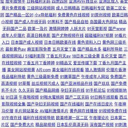
址
成年版快手
日韩福利无码
四虎四房
亚洲AV在线豆花
亚洲区成人
美女
黄片免费观看
三级网站视频网
成人日韩精品
日韩福利专区
欧美二区女
同
国产精品一区91
小x导航福利
免费黄色在线视频
91原创视频
欧美日韩
小视频
国产成人在线无码
91黑料不
国产极品自拍
岛国最大色网站
精品
无码国产二品
欧美一及片
激情网婷婷
人妖大片
91天堂影视
国产www
成年人伦理片
高清日韩电影
国产尤物视频在线
超碰福利97视屏
91看片
入口
日本国产成人视频
日本日韩欧美在线
黄色资料入口
黄色网三级毛
片
最新黄色av
麻豆影院免费
五月天堂丁香
国产精品水多
福利所导航
三
级视频网站J
51福利影院
丁香五月天av
18日本三级全黄
乱伦天堂
国产
在线短视频
丁香五月丁香婷婷
91精品又
爱豆传媒下载
丁香九月国产主
播
美女网站视频黄
A片com
美女福利在线观看
狼人激情网
伦理片香港
极品福利导航
黄色三级最新免费
91嫩草国产
午夜成年人网站
免费国产
高清视频
91草莓
丝瓜视频污成人
国产亚洲视品在线
国产玖玖
国产免费
毛不卡片
久久无码
国产精品网络
孕妇无码在线
91手机论坛
91视频新地
址
91日逼
午夜啪视频
91啪水蜜桃网
国产二区无码
91日韩在线观看
西瓜
影院视频全集
国产孕妇无码视频
国产在线福利
国产在线日皮片
午夜神
马伦理
毛片网站美女
AV福利激情毛片
黄色网在线播放
91视频免费在线
91午夜在线
福利在线视频导航
欧美喷潮一区二区
午夜理论片
日本第二
片区
国产免费大片
精品呦视频
日本乱伦高清无码
深夜国产视频
91刺激