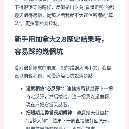
下得很保守的時候，反倒是自以為“看懂走勢”的那
幾天虧得最慘，從那之后我就不太迷信所謂的“算
法”，更多靠節奏控制。
新手用加拿大2.8歷史結果時，
容易踩的幾個坑
看到很多剛來的朋友，犯的錯誤大同小異，我自
己以前也犯過，就借這篇把坑說清楚點：
過度相信“必反彈”
：連輸幾局就覺得下一把
肯定反彈，然后梭哈。這一招我吃過血虧，
現在只把它當笑話看。
把短期走勢當長期鐵律
：連贏幾天就自封
“走勢大師”，結果下一周直接被打回原形。
歷史結果能給你參考，不是保證書。