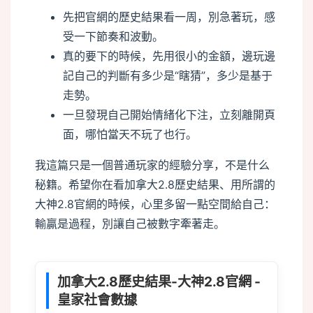
先把官網的歷史結果看一周，別急著玩，感
受一下節奏和波動。
真的要下的時候，先用很小的金額，邊玩邊
記自己的判斷有多少是“瞎猜”，多少是基于
走勢。
一旦發現自己開始情緒化下注，立刻離開頁
面，哪怕當天不玩了也行。
我這篇只是一個普通玩家的經驗分享，不是什么
秘籍。希望你在看加拿大2.8歷史結果、用所謂的
大神2.8官網的時候，心里多留一點空間給自己：
輸贏是過程，別讓自己被數字牽著走。
load
加拿大2.8歷史結果-大神2.8官網 -
皇家社會數據