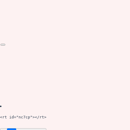
<rt id="nc7cp"></rt>