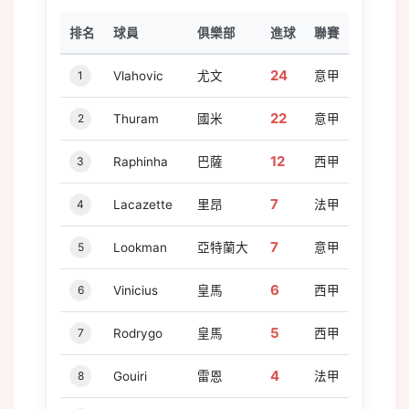
排名
球員
俱樂部
進球
聯賽
24
1
Vlahovic
尤文
意甲
22
2
Thuram
國米
意甲
12
3
Raphinha
巴薩
西甲
7
4
Lacazette
里昂
法甲
7
5
Lookman
亞特蘭大
意甲
6
6
Vinicius
皇馬
西甲
5
7
Rodrygo
皇馬
西甲
4
8
Gouiri
雷恩
法甲