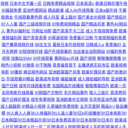
视频
日本中文字幕一区
日韩免费精品视频
日本高清v
欧美日韩伦理午夜
91碰超免费
亚洲色图网站
精品欧美
成人AV在线观看
日本a级在线
干露
脸熟女
在线观看黄色网
成人抖音
爰上碰91
国产美女91视频
国产情侣片
97人人看
国产三级视频在线
91免费视频精品
国产精品另类
黄色AV网站
人
黄色91福利社
污网址18禁
国产高清不卡二区
成人午夜视频免费
欧美
激情福利网
国产青青青草
91草逼视频
免费看片日韩
午夜视频福利免费
国产嫩草视频在线
69叉叉叉
最新日本在线视频
日韩成人a
青青操91
五
月天婷婷
91短视频在线
国产在线观看的
白丝美女自慰网站
91福利免费
视频
加勒比91AV
91在线观看
黄网站av在线
国产视频
狠狠擼狠狠擼
91
桃色小视频
91激情
91干啪啪
青青操青青干
主播诱惑无码专区
欧美视频
电影
91播放
麻豆桃色网站
亚洲欧美国产另类
欧美伦理另类
国产刺激对
白
在线观看91精品
欧美成年视频
操碰操揉
成人微拍福利导航
亚洲欧美
国产日韩
成年在线观看免费
岛国精品在线播放
狠狠撸第四色
欧美一页
女同电影在线观看
91网国产尤物在
毛片网站黄色
狼人三级片
高清男同
国产日韩伦理淫
成年免费视频
亚洲欧美中文视频
东京热亚洲色图
蜜桃
成人超碰网
91精品小视频
久草福利免费视影
五月天堂网
精品A∨极品嫩
模
91人爽人人爽|91人体福利|91人澡人妻|91日b在线播放|91日本电影|91
日本韩国|91日本精品在线|91日本免费高清|91日本视频|91日本在
欧美成
人社区|欧美成人社一区二区|欧美成人视频|欧美成人手机版|欧美成人手