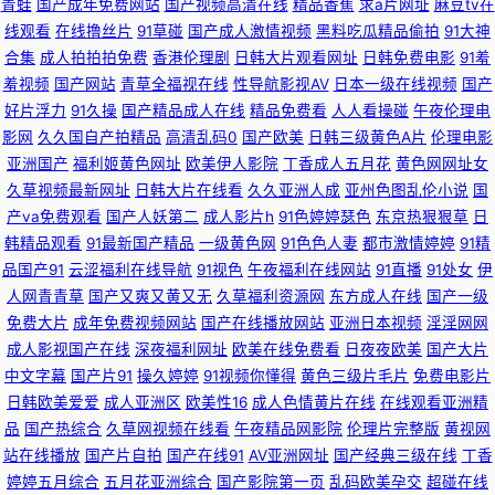
青蛙
国产成年免费网站
国产视频高清在线
精品香蕉
求a片网址
麻豆tv在
青草精品热 熟女AV人人操人人色 亚洲先峰资源网 91大神网站在线观看 91黄
线观看
在线撸丝片
91草碰
国产成人激情视频
黑料吃瓜精品偷拍
91大神
合集
成人拍拍拍免费
香港伦理剧
日韩大片观看网址
日韩免费电影
91羞
色下载 91超碰在线大熏蕉 91啦中文在线观看 草草女人院 精品国产资源 欧美
羞视频
国产网站
青草全福视在线
性导航影视AV
日本一级在线视频
国产
好片浮力
91久操
国产精品成人在线
精品免费看
人人看操碰
午夜伦理电
日韩第一色 欧美色图传媒 欧美十二区 日韩淫网区收藏 桃色伊人第20页 桃花
影网
久久国自产拍精品
高清乱码0
国产欧美
日韩三级黄色A片
伦理电影
亚洲国产
福利姬黄色网址
欧美伊人影院
丁香成人五月花
黄色网网址女
91 探花AB 深夜福利一区 91夫妻交换论坛 国产婷婷视频39页 日韩第一页 少
久草视频最新网址
日韩大片在线看
久久亚洲人成
亚州色图乱伦小说
国
产va免费观看
国产人妖第二
成人影片h
91色婷婷瑟色
东京热狠狠草
日
妇无码一区日韩 香蕉青草伊 在线观看网站黄 91AV电影 91n免费在线 91官方
韩精品观看
91最新国产精品
一级黄色网
91色色人妻
都市激情婷婷
91精
品国产91
云涩福利在线导航
91视色
午夜福利在线网站
91直播
91处女
伊
视频网站 av无码第一页 99久久无码囯产精品 超碰成人网 黑丝www国产 精
人网青青草
国产又爽又黄又无
久草福利资源网
东方成人在线
国产一级
免费大片
成年免费视频网站
国产在线播放网站
亚洲日本视频
淫淫网网
成人影视国产在线
深夜福利网址
欧美在线免费看
日夜夜欧美
国产大片
东AV传媒 91人人操超碰 成人五区 福利社17p 国产欧美一区视频 91九色蝌蚪
中文字幕
国产片91
操久婷婷
91视频你懂得
黄色三级片毛片
免费电影片
日韩欧美爱爱
成人亚洲区
欧美性16
成人色情黄片在线
在线观看亚洲精
熟女露脸 TS人妖做爱在线观看 国内精品区 黃色網五月天偷拍 美女美图欧美
品
国产热综合
久草网视频在线看
午夜精品网影院
伦理片完整版
黄视网
站在线播放
国产片自拍
国产在线91
AV亚洲网址
国产经典三级在线
丁香
成人69 欧美专区在线 色网址大全亚洲天堂 91豆花视频免费观看 亚洲日逼网
婷婷五月综合
五月花亚洲综合
国产影院第一页
乱码欧美孕交
超碰在线