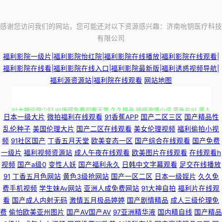
感谢您访问我们的网站，您可能还对以下资源感兴趣：济南吮钥医疗科技
有限公司
福利影院一级片|福利影院怡红院|福利影院在线播放|福利影院在线观看|
福利影院在线看|福利影院在线入口|福利影院最新版|福利诱惑视频导航|
福利源资源站|福利院在线观看
网站地图
91大神论理少妇 91传媒免费观看天堂 久久精品 婷婷激情小说 黄色片91 黑人
日本一级大片
微拍福利在线观看
91香蕉APP
国产二区三区
国产精品性
性爱欧美日韩网页 玖玖资源综合楼 久久精品AV电影 男人看片网站AV 欧美大
乱伦种子
美国伦理大片
国产二区在线观看
美女伦理视频
福利偷拍小视
频
91社区国产
丁香五月天堂
欧美变态一区
国产综合在线观看
国产免费
一级片
福利视频资源站
成人午夜在线观看
欧美图片在线观看
在线观看h
站一区 国产日韩在 麻豆九十一看片 欧美日韩亚洲色色 丝袜女同 香蕉视频黄
视频
国产a级0
变性人妖
国产福利永久
日韩中文字幕观看
足交在线播放
91
丁香五月色网站
黄色3级抢网站
国产一区二区
日本一级婬片
久久免
车震 91n免费在线视频 豆花祝频 91黄色探花视频 91麻豆人妻有码中出 日韩
费手机视频
学生妹Av网站
亚洲人成免费网站
91大神自拍
福利片在线观
看
国产成人内射无码
激情五月极品婷婷
国产剧情精品
成人三级伦理免
AV资源在线共享 91精选国产 中日韩欧美aa黄色片 91丝瓜视频免费导航
费
偷怕欧美亚州图片
国产AV国产AV
97亚洲精华液
国内精自线
国产精品