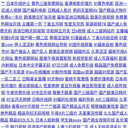
艹
日本在线护士
黄色三级免费网址
香港电影伦理片
91黄色电影
亚洲一
站 五月婷六月花 97人妻人人色 亚洲日韩在线东方AV 91prom永久地址 91大
区成人视频
国产福利电影
日韩成人影片
男的天堂网AV
国产精品尤物在
免费a一毛片
欧美肠交扩张另类
最新亚洲日韩精品
欧美在线视频
免费黄
片免费观看 91国产微拍 超碰91直播 国产一区二区成人网 五月天爱婷婷 最新
色网址在线
主播第一页
丁香五月网
性爱东京热
草逼视频78
国产成人免
费无码
高清日韩无码视频
宗和网五月天
日b视频
成人三级网站在
主播福
亚洲分区电影更新 国产精品干在线 国模吧一区二区日日干 精品欧美色综合
利姬h在线
国产精一精二区
基情涩涩网
51漫画成人
丁香5月综合网
91爱
爱com
伊人涩涩射
黄色视频网址导航
91国在线观看
91最新自拍
黄色软
久久看久久做 91天堂五月 福利网导航 国产精品午夜啪啪视频 九一干逼视频
件91
国产操女人
国产乱人
欧美乱欲视频
超碰吃瓜
久草涩涩
最新在线A
片网址
黄色视屏网站
欧美午夜寂寞影院
新视觉影视
成人写真福利
欧美
久久精品超碰 日屄视频网 少妇精品一区二区三区 影音先锋av妇女 99艹在线
内射网址
日本中文字幕无码
97日穴网
成人免费在线
精品国产免费观看
国产不卡高清
91av在线播放
91制作传媒
岛国av资源
超碰91资源
国产乱
观看 精品久久中文人妻免费 久久伊人色色 人人操人人舔国产 日韩在线色图
一乱二乱三
日韩美女直播
91尤物69
蜜桃午夜激情
免费伦理电影
日本电
影伦理片
黄瓜视频成人
性爱婷婷
爱豆在线看
麻豆影院爱爱
成人软件视
观看 久久AV 深夜成人AV网 亚洲色第一页 影音先锋中文字幕日 91在线永久
频
午夜宅男在线
91专区在线
狠狠干欧美
国产三级国产
国产欧美日韩在
线
97五月天婷婷
日韩在线网
91福利社视频
福利导航
A片三级网站
久草
观看直播 国产自产精品一区精品 久久嫩草精品久 欧美性爱导航 日本黑人2人
视频8
香蕉APP污视频
艹艹艹插逼
国产精品五月天
狠狠操欧美性爱
国产
绝色精品
精品孕妇无码视频
午夜A片三级片
天美果冻传媒
久久国产成人
的天堂 影音先锋AV色 91jiuyi 超碰97A片 九久综艺香蕉 日韩有骂码中文字幕
精品
精品93久久久
日本人妖射精
学生妹avav
国产熟女视频在线
乱伦第
一页
韩日视频
高清国产剧观看
人妻少妇视频二区
成人无码高清毛片
亚