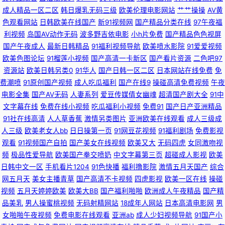
亚美日 欧美中文字幕精品人妻 中文字幕日韩欧美 91n入口 在线看AV的网站
成人精品一区二区
韩日爆乳无码三级
欧美伦理电影网站
艹艹操操
AV黄
色观看网站
日韩欧美在线国产
新91视频网
国产精品分类在线
97午夜福
不卡 91浏览网页版豆花 91社在线观看视频 91网站网页版 传媒免费版91 东方
利视频
岛国AV动作无码
波多野吉依电影
小h片免费
国产精品色色视屏
国产午夜成人
最新日韩精品
91福利视频导航
欧美喷水影院
91爱爱视频
AV永久在线 福利社啪啪 国产福利微拍一区 先锋影音波多野结衣 先锋影音AV
欧美色图论坛
91榴莲小视频
国产高清一卡新区
国产看片资源
二色吧97
资源站
欧美日韩另类0
91华人
国产日韩一区二区
日本网站在线免费
免
费潮喷
91原创国产视频
成人吃瓜福利
国产在线9
操碰高清免费视频
午夜
资源野外 亚州麻豆91av 影音先锋AV色 91看片成人版免费看 91视频在线观
电影全集
国产AV无码
人妻系列
爱豆传媒倩女幽魂
超清国产剧大全
91中
文字幕在线
免费在线小视频
吃瓜福利小视频
免费91
国产日产亚洲精品
看高清 91足交视频丝袜 99草视频在线 东京热视屏 国产会所技师高跟91 九一
91社在线高清
人人草香蕉
激情另类图片
亚洲欧美在线观看
成人三级成
人三级
欧美老女人bb
日日操第一页
91网豆花视频
91福利剧场
免费影视
黄色大雷黑丝美女 欧洲精品区 日韩天天 日韩高清无码123 婷婷五月激情五
观看
91视频国产自拍
国产美女在线视频
欧美又大
无码四虎
女同激吻视
频
极品性爱导航
欧美国产拳交喷奶
中文字幕第三页
超碰成人影视
欧美
月一本 伊人婷97 伊人久久伊人 亚洲一本道色 先锋影音av资源网 最新浮力网
日韩中文一区
手机看片1204
91色快播
福利撸影院
激情五月天国产
综合
网五月天
美女主播青草
国产高清不卡视频
四虎影视
欧美一区在线
操碰
址公 92AV免费看 超碰在线91人人操 国产精品午夜啪啪视频 久久伊人青草
视频
五月天婷婷欧美
欧美大BB
国产福利啪啪
欧洲成人午夜精品
国产精
品美乳
男人操蜜桃视频
无码射精网站
18成年人网站
日本高清电影网
男
日韩精品自拍1 日韩综合在线精品 日韩色网欧美 91伊人视频 韩剧网91tv 青
女啪啪午夜视频
免费电影在线观看
亚洲ab
成人少妇视频导航
91国产小