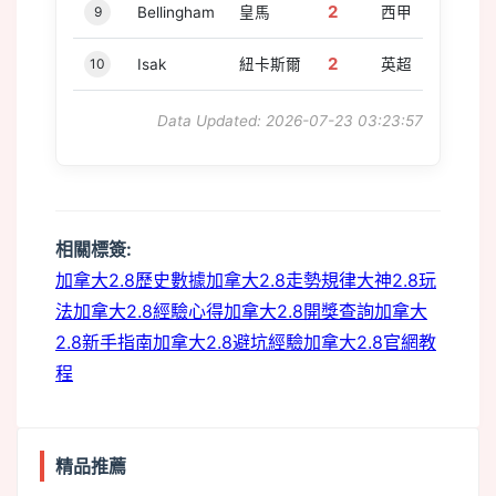
2
9
Bellingham
皇馬
西甲
2
10
Isak
紐卡斯爾
英超
Data Updated: 2026-07-23 03:23:57
相關標簽:
加拿大2.8歷史數據
加拿大2.8走勢規律
大神2.8玩
法
加拿大2.8經驗心得
加拿大2.8開獎查詢
加拿大
2.8新手指南
加拿大2.8避坑經驗
加拿大2.8官網教
程
精品推薦