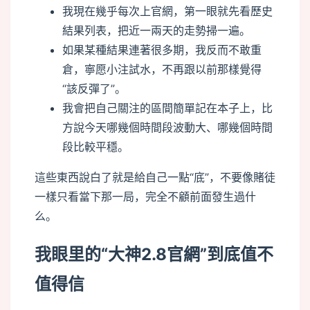
我現在幾乎每次上官網，第一眼就先看歷史
結果列表，把近一兩天的走勢掃一遍。
如果某種結果連著很多期，我反而不敢重
倉，寧愿小注試水，不再跟以前那樣覺得
“該反彈了”。
我會把自己關注的區間簡單記在本子上，比
方說今天哪幾個時間段波動大、哪幾個時間
段比較平穩。
這些東西說白了就是給自己一點“底”，不要像賭徒
一樣只看當下那一局，完全不顧前面發生過什
么。
我眼里的“大神2.8官網”到底值不
值得信