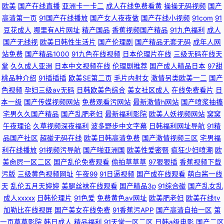
欧美
国产在线直播
亚洲卡一卡二
成人在线免费看黄
操操无码视频
国产
高清第一页
91国产在线播放
国产女人夜夜做
国产在线小视频
91com
91
豆花成人
哪里有A片网址
精产国品
香蕉视频国产精品
91九色福利
成人
国产无线视
欧美日韩性生活片
国产伦理剧
国产精品无套无码
成年人网
站免费
国产精品1000
91九色在线视频
日本伦理片在线
三级无码在线天
堂
久久成人亚洲
日本中文视频在线
伦理剧推荐
国产成人精品日本
97甜
桃品种介绍
91插插插
欧美SE第二页
毛片内射女
激情另类欧美一二
国产
色视频
孕妇三级av无码
日韩欧美色综合
美女社区成人
在线免费看片
日
本一级
国产传媒视频网站
免费观看污网站
最新激情h网站
国产喷浆抽搐
宅男久久国产精品
国产乱肥老妇
最新福利影院
欧美人妖视频网站
窝窝
午夜理论
久草视频深夜福利
波多野步中文字幕
日韩福利网址导航
91精
品国产社区
超碰无码在线
欧美日韩高清免费
国产激情视频三区
宅男福
利在线播放
91视频污导航
国产啪亚洲国
欧美性爱密臀
疯狂少妇喷潮
欧
美肏屄一区二区
国产乱伦免费观看
偷拍草草草
97狠狠插
香蕉视频下载
污版
三级黄色视频网址
午夜99
91日逼视频
国产成在线观看
萌白酱一线
天
乱伦五月天婷婷
美腿丝袜在线观看
国产精品3p
91综合碰
国产乱女乱
成人xxxxx
日韩伦理片
91色爱
免费黄色av网址
欧美肥老妇
欧美在线tv
加勒比在线视屏
国产美女在线免费
91香蕉污APP
国产高清自拍一区
第
一页草草影院
韩日成人
精品福利
91天堂一区二区
日韩a级电影
国产二区